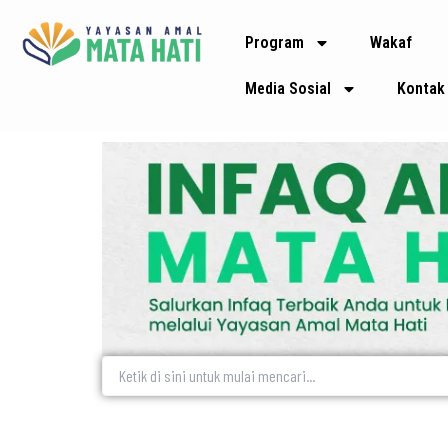
Lewati
Program
Wakaf
ke
konten
Media Sosial
Kontak
Search