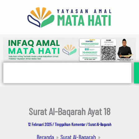
Lewati
Skip
ke
to
konten
PDF
content
Search
Surat Al-Baqarah Ayat 18
12 Februari 2025
/
Tinggalkan Komentar
/
Surat Al-Baqarah
Beranda
Surat Al-Baqarah