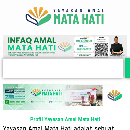
Lewati
ke
konten
Search
Profil Yayasan Amal Mata Hati
Yayasan Amal Mata Hati adalah sebuah