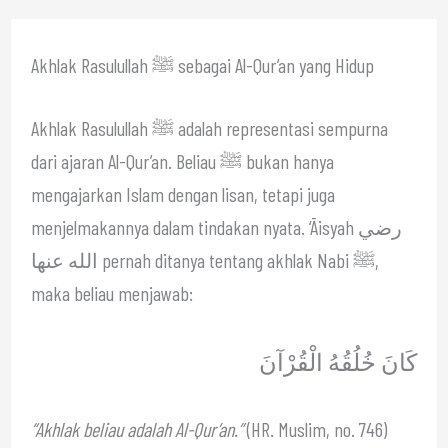
Akhlak Rasulullah ﷺ sebagai Al-Qur’an yang Hidup
Akhlak Rasulullah ﷺ adalah representasi sempurna
dari ajaran Al-Qur’an. Beliau ﷺ bukan hanya
mengajarkan Islam dengan lisan, tetapi juga
menjelmakannya dalam tindakan nyata. ‘Āisyah رضي
الله عنها pernah ditanya tentang akhlak Nabi ﷺ,
maka beliau menjawab:
كَانَ خُلُقُهُ الْقُرْآنَ
“Akhlak beliau adalah Al-Qur’an.”
(HR. Muslim, no. 746)