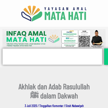
E
Lewati
m
ke
a
i
konten
l
Search
Akhlak dan Adab Rasulullah
ﷺ dalam Dakwah
3 Juli 2025
/
Tinggalkan Komentar
/
Sirah Nabawiyah