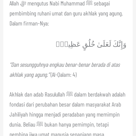
Allah ﷻ mengutus Nabi Muhammad ﷺ sebagai
pembimbing ruhani umat dan guru akhlak yang agung.
Dalam firman-Nya:
وَإِنَّكَ لَعَلَىٰ خُلُقٍ عَظِيمٍۢ
“Dan sesungguhnya engkau benar-benar berada di atas
akhlak yang agung.”
(Al-Qalam: 4)
Akhlak dan adab Rasulullah ﷺ dalam berdakwah adalah
fondasi dari perubahan besar dalam masyarakat Arab
Jahiliyah hingga menjadi peradaban yang memimpin
dunia. Beliau ﷺ bukan hanya pemimpin, tetapi
pembina jiwa umat manusia sepanjang masa.