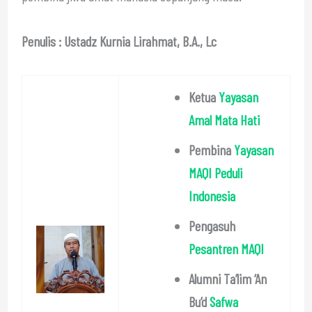
Penulis : Ustadz Kurnia Lirahmat, B.A., Lc
Ketua
Yayasan
Amal Mata Hati
Pembina
Yayasan
MAQI Peduli
Indonesia
Pengasuh
Pesantren MAQI
Alumni Ta’lim ‘An
Bu’d
Safwa