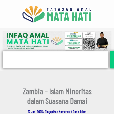
E
Lewati
m
ke
a
i
konten
l
Search
Zambia – Islam Minoritas
dalam Suasana Damai
12 Juni 2025
/
Tinggalkan Komentar
/
Dunia Islam