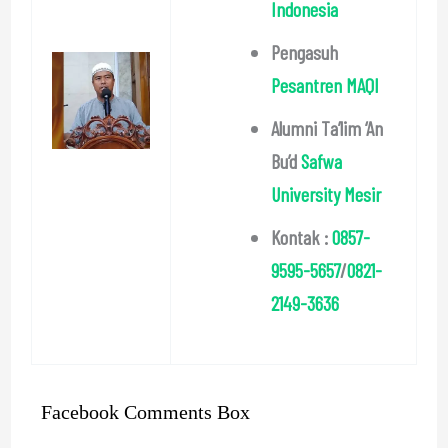
Indonesia
Pengasuh
Pesantren MAQI
Alumni Ta’lim ‘An
Bu’d
Safwa
University Mesir
Kontak :
0857-
9595-5657
/
0821-
2149-3636
Facebook Comments Box