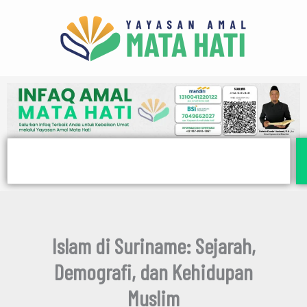
E
Lewati
m
ke
a
i
konten
l
Search
Islam di Suriname: Sejarah,
Demografi, dan Kehidupan
Muslim