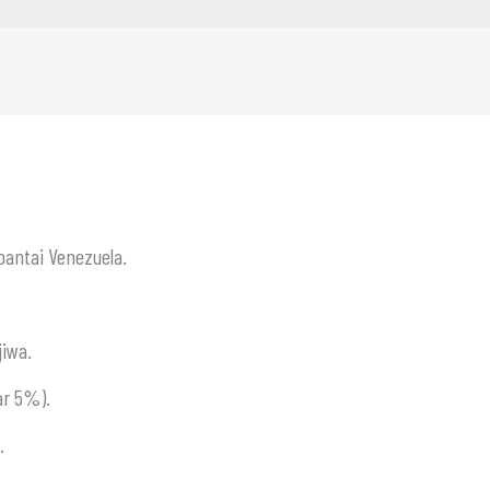
pantai Venezuela.
jiwa.
ar 5%).
.