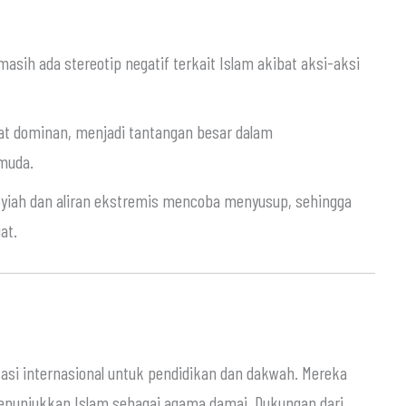
asih ada stereotip negatif terkait Islam akibat aksi-aksi
at dominan, menjadi tantangan besar dalam
muda.
yiah dan aliran ekstremis mencoba menyusup, sehingga
at.
sasi internasional untuk pendidikan dan dakwah. Mereka
menunjukkan Islam sebagai agama damai. Dukungan dari