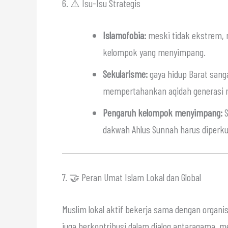
6. ⚠️ Isu-Isu Strategis
Islamofobia:
meski tidak ekstrem, m
kelompok yang menyimpang.
Sekularisme:
gaya hidup Barat sang
mempertahankan aqidah generasi 
Pengaruh kelompok menyimpang:
S
dakwah Ahlus Sunnah harus diperku
7. 🤝 Peran Umat Islam Lokal dan Global
Muslim lokal aktif bekerja sama dengan organi
juga berkontribusi dalam dialog antaragama, 