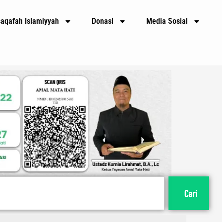
E
m
saqafah Islamiyyah
Donasi
Media Sosial
a
i
l
Cari