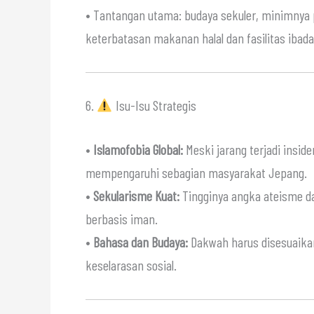
• Tantangan utama: budaya sekuler, minimny
keterbatasan makanan halal dan fasilitas ibadah
6.
Isu-Isu Strategis
•
Islamofobia Global:
Meski jarang terjadi insid
mempengaruhi sebagian masyarakat Jepang.
•
Sekularisme Kuat:
Tingginya angka ateisme da
berbasis iman.
•
Bahasa dan Budaya:
Dakwah harus disesuaikan
keselarasan sosial.