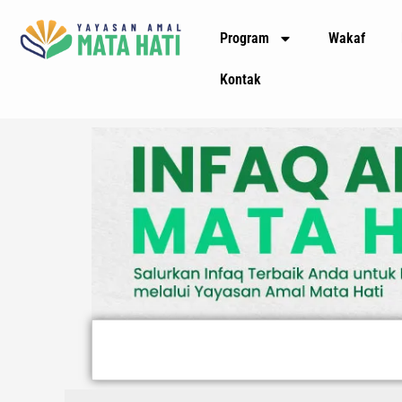
Lewati
Program
Wakaf
ke
konten
Kontak
Search