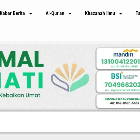
Kabar Berita
Al-Qur’an
Khazanah Ilmu
T