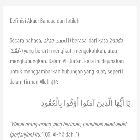
Definisi Akad: Bahasa dan Istilah
Secara bahasa,
akad
(العقد) berasal dari kata
‘aqada
(عَقَدَ) yang berarti mengikat, mengokohkan, atau
menghubungkan. Dalam Al-Qur’an, kata ini digunakan
untuk menggambarkan hubungan yang kuat, seperti
dalam firman Allah ﷻ:
يَا أَيُّهَا الَّذِينَ آمَنُوا أَوْفُوا بِالْعُقُودِ
“Wahai orang-orang yang beriman, penuhilah akad-akad
(perjanjian) itu.”
(QS. Al-Māidah: 1)