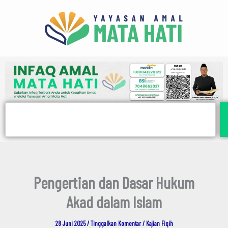
E
Lewati
m
ke
a
i
konten
l
Search
Pengertian dan Dasar Hukum
Akad dalam Islam
28 Juni 2025
/
Tinggalkan Komentar
/
Kajian Fiqih