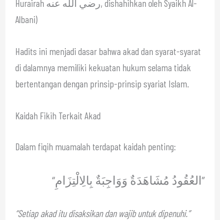
Hurairah رضي الله عنه, dishahihkan oleh Syaikh Al-
Albani)
Hadits ini menjadi dasar bahwa akad dan syarat-syarat
di dalamnya memiliki kekuatan hukum selama tidak
bertentangan dengan prinsip-prinsip syariat Islam.
Kaidah Fikih Terkait Akad
Dalam fiqih muamalah terdapat kaidah penting:
“العُقُودُ مُشَاهَدَةٌ وَوَاجِبَةٌ بِالِالْتِزَامِ”
“Setiap akad itu disaksikan dan wajib untuk dipenuhi.”