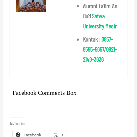
Alumni Ta’lim ‘An
Bu’d
Safwa
University Mesir
Kontak :
0857-
9595-5657
/
0821-
2149-3636
Facebook Comments Box
Bagikan ini:
Facebook
X