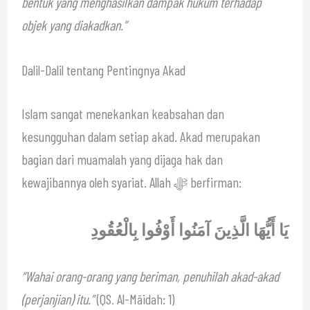
bentuk yang menghasilkan dampak hukum terhadap
objek yang diakadkan.”
Dalil-Dalil tentang Pentingnya Akad
Islam sangat menekankan keabsahan dan
kesungguhan dalam setiap akad. Akad merupakan
bagian dari muamalah yang dijaga hak dan
kewajibannya oleh syariat. Allah ﷻ berfirman:
يَا أَيُّهَا الَّذِينَ آمَنُوا أَوْفُوا بِالْعُقُودِ
“Wahai orang-orang yang beriman, penuhilah akad-akad
(perjanjian) itu.”
(QS. Al-Māidah: 1)