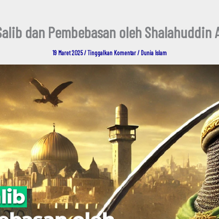
Salib dan Pembebasan oleh Shalahuddin A
19 Maret 2025
/
Tinggalkan Komentar
/
Dunia Islam