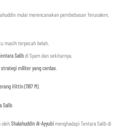
alahuddin mulai merencanakan pembebasan Yerusalem.
tu masih terpecah belah.
ntara Salib
di Syam dan sekitarnya.
trategi militer yang cerdas
.
erang Hittin (1187 M)
.
a Salib
n oleh
Shalahuddin Al-Ayyubi
menghadapi Tentara Salib di