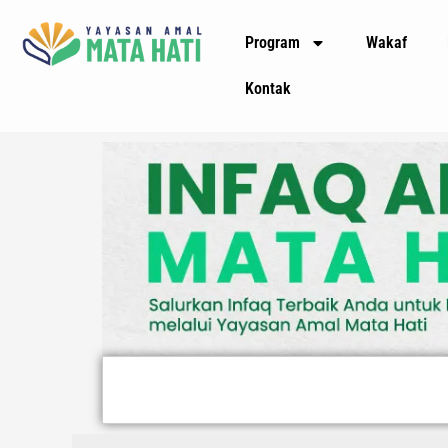
Lewati
Program
Wakaf
ke
konten
Kontak
Search