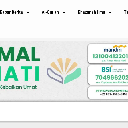
Kabar Berita
Al-Qur’an
Khazanah Ilmu
T