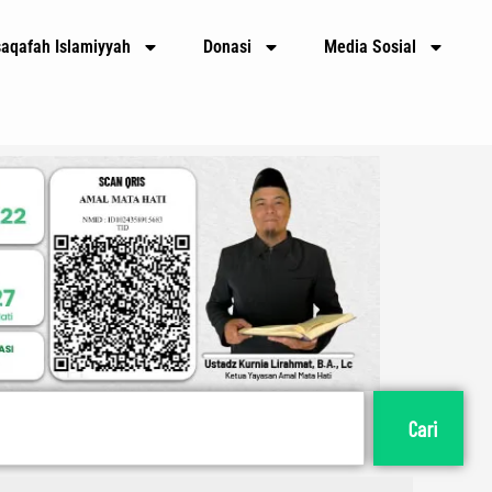
E
m
saqafah Islamiyyah
Donasi
Media Sosial
a
i
l
Cari