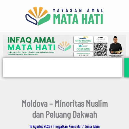
E
Lewati
m
ke
a
i
konten
l
Search
Moldova – Minoritas Muslim
dan Peluang Dakwah
18 Agustus 2025
/
Tinggalkan Komentar
/
Dunia Islam