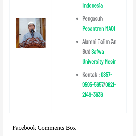
Indonesia
Pengasuh
Pesantren MAQI
Alumni Ta’lim ‘An
Bu’d
Safwa
University Mesir
Kontak :
0857-
9595-5657
/
0821-
2149-3636
Facebook Comments Box