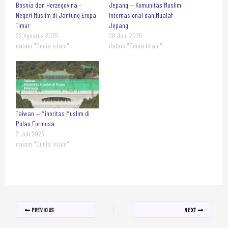
Bosnia dan Herzegovina –
Jepang — Komunitas Muslim
Negeri Muslim di Jantung Eropa
Internasional dan Mualaf
Timur
Jepang
22 Agustus 2025
28 Juni 2025
dalam "Dunia Islam"
dalam "Dunia Islam"
Taiwan — Minoritas Muslim di
Pulau Formosa
2 Juli 2025
dalam "Dunia Islam"
PREVIOUS
NEXT