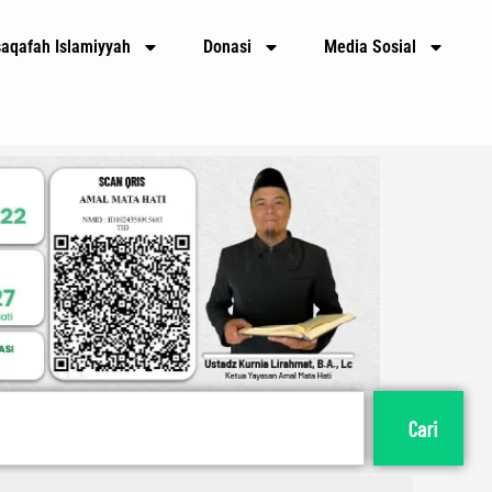
E
m
saqafah Islamiyyah
Donasi
Media Sosial
a
i
l
Cari