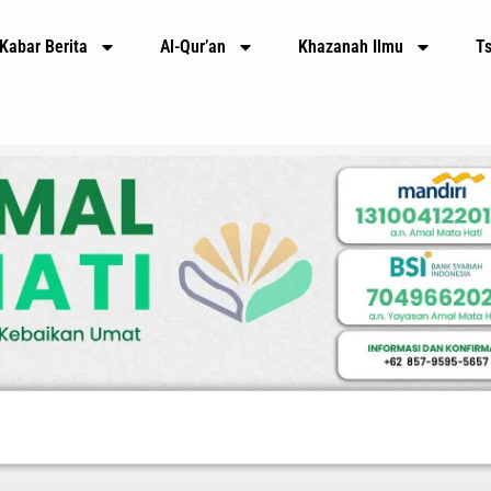
Kabar Berita
Al-Qur’an
Khazanah Ilmu
T