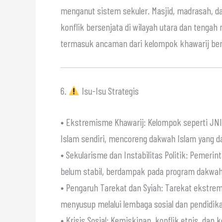
menganut sistem sekuler. Masjid, madrasah, da
konflik bersenjata di wilayah utara dan teng
termasuk ancaman dari kelompok khawarij bersen
6.
Isu-Isu Strategis
• Ekstremisme Khawarij: Kelompok seperti JN
Islam sendiri, mencoreng dakwah Islam yang d
• Sekularisme dan Instabilitas Politik: Pemeri
belum stabil, berdampak pada program dakwah
• Pengaruh Tarekat dan Syiah: Tarekat ekstre
menyusup melalui lembaga sosial dan pendidik
• Krisis Sosial: Kemiskinan, konflik etnis, d