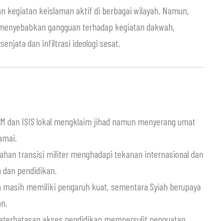
n kegiatan keislaman aktif di berbagai wilayah. Namun,
ah menyebabkan gangguan terhadap kegiatan dakwah,
jata dan infiltrasi ideologi sesat.
IM dan ISIS lokal mengklaim jihad namun menyerang umat
amai.
ntahan transisi militer menghadapi tekanan internasional dan
 dan pendidikan.
m masih memiliki pengaruh kuat, sementara Syiah berupaya
an.
an keterbatasan akses pendidikan mempersulit penguatan