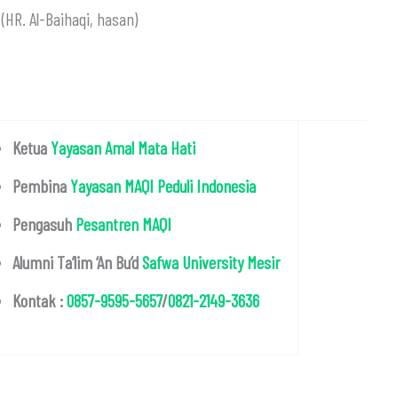
(HR. Al-Baihaqi, hasan)
Ketua
Yayasan Amal Mata Hati
Pembina
Yayasan MAQI Peduli Indonesia
Pengasuh
Pesantren MAQI
Alumni Ta’lim ‘An Bu’d
Safwa University Mesir
Kontak :
0857-9595-5657
/
0821-2149-3636