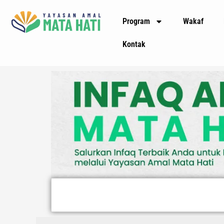
Lewati
Program
Wakaf
ke
konten
Kontak
Search