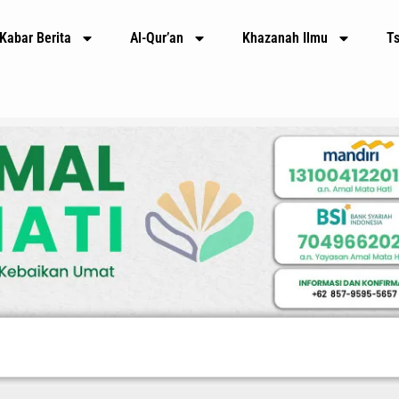
Kabar Berita
Al-Qur’an
Khazanah Ilmu
T