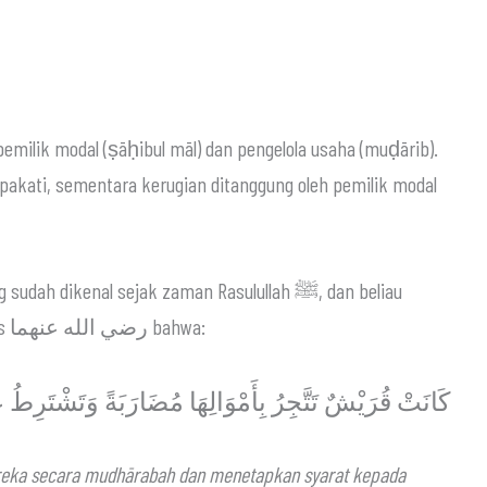
emilik modal (ṣāḥibul māl) dan pengelola usaha (muḍārib).
pakati, sementara kerugian ditanggung oleh pemilik modal
 dikenal sejak zaman Rasulullah ﷺ, dan beliau
membolehkannya. Diriwayatkan dari Ibnu Abbas رضي الله عنهما bahwa:
كَانَتْ قُرَيْشٌ تَتَّجِرُ بِأَمْوَالِهَا مُضَارَبَةً وَتَشْتَرِطُ
reka secara mudhārabah dan menetapkan syarat kepada