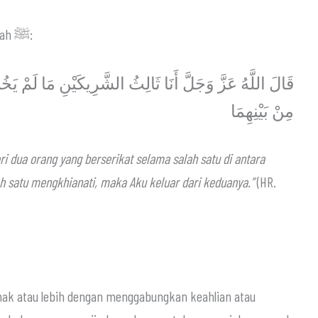
Dalil kebolehan syirkah ini adalah sabda Rasulullah ﷺ:
قَالَ اللَّهُ عَزَّ وَجَلَّ أَنَا ثَالِثُ الشَّرِيكَيْنِ مَا لَمْ يَ
مِنْ بَيْنِهِمَا
ah satu mengkhianati, maka Aku keluar dari keduanya.”
(HR.
ihak atau lebih dengan menggabungkan keahlian atau