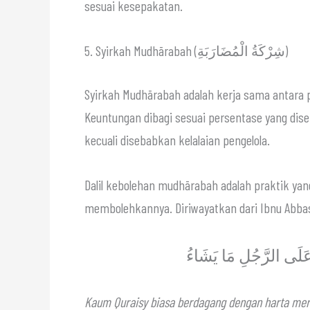
sesuai kesepakatan.
5. Syirkah Mudhārabah (شِرْكَةُ الْمُضَارَبَةِ)
Syirkah Mudhārabah adalah kerja sama antara p
Keuntungan dibagi sesuai persentase yang dise
kecuali disebabkan kelalaian pengelola.
Dalil kebolehan mudhārabah adalah praktik yang sudah
 عَلَى الرَّجُلِ مَا يَشَاءُ
Kaum Quraisy biasa berdagang dengan harta me