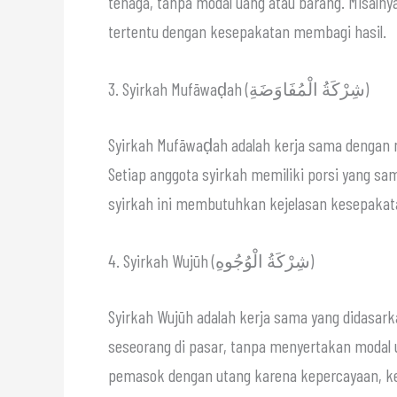
tenaga, tanpa modal uang atau barang. Misaln
tertentu dengan kesepakatan membagi hasil.
3. Syirkah Mufāwaḍah (شِرْكَةُ الْمُفَاوَضَةِ)
Syirkah Mufāwaḍah adalah kerja sama dengan mo
Setiap anggota syirkah memiliki porsi yang sa
syirkah ini membutuhkan kejelasan kesepakata
4. Syirkah Wujūh (شِرْكَةُ الْوُجُوهِ)
Syirkah Wujūh adalah kerja sama yang didasark
seseorang di pasar, tanpa menyertakan modal 
pemasok dengan utang karena kepercayaan, kem