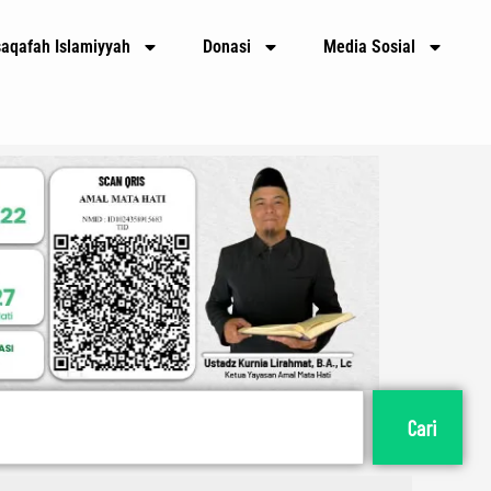
E
m
saqafah Islamiyyah
Donasi
Media Sosial
a
i
l
Cari