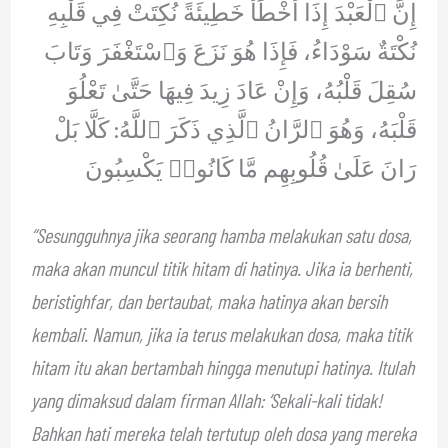
إِنَّ ٱلْعَبْدَ إِذَا أَخْطَأَ خَطِيئَةً نُكِتَتْ فِي قَلْبِهِ
نُكْتَةٌ سَوْدَاءُ، فَإِذَا هُوَ نَزَعَ وَٱسْتَغْفَرَ وَتَابَ
سُقِلَ قَلْبُهُ، وَإِنْ عَادَ زِيدَ فِيهَا حَتَّىٰ تَعْلُوَ
قَلْبَهُ، وَهُوَ ٱلرَّانُ ٱلَّذِي ذَكَرَ ٱللَّهُ: كَلَّا بَلْ
رَانَ عَلَىٰ قُلُوبِهِم مَّا كَانُوا۟ يَكْسِبُونَ
“Sesungguhnya jika seorang hamba melakukan satu dosa,
maka akan muncul titik hitam di hatinya. Jika ia berhenti,
beristighfar, dan bertaubat, maka hatinya akan bersih
kembali. Namun, jika ia terus melakukan dosa, maka titik
hitam itu akan bertambah hingga menutupi hatinya. Itulah
yang dimaksud dalam firman Allah: ‘Sekali-kali tidak!
Bahkan hati mereka telah tertutup oleh dosa yang mereka