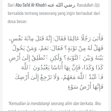
Dari
Abu Sa’id Al-Khudri رضي الله عنه
, Rasulullah ﷺ
bersabda tentang seseorang yang ingin bertaubat dari
dosa besar:
فَأَتَىٰ رَجُلًا عَالِمًا فَقَالَ: إِنَّهُ قَتَلَ مِائَةَ نَفْسٍ،
فَهَلْ لَهُ مِنْ تَوْبَةٍ؟ فَقَالَ: نَعَمْ، وَمَنْ يَحُولُ
بَيْنَهُ وَبَيْنَ ٱلتَّوْبَةِ؟ وَلَٰكِنِ ٱنْطَلِقْ إِلَىٰ أَرْضِ
كَذَا وَكَذَا، فَإِنَّ بِهَا أُنَاسًا يَعْبُدُونَ ٱللَّهَ
فَٱعْبُدْ ٱللَّهَ مَعَهُمْ، وَلَا تَرْجِعْ إِلَىٰ أَرْضِكَ
فَإِنَّهَا أَرْضُ سَوْءٍ
“Kemudian ia mendatangi seorang alim dan berkata, ‘Aku