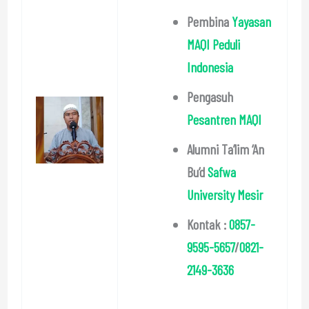
Pembina
Yayasan
MAQI Peduli
Indonesia
Pengasuh
Pesantren MAQI
Alumni Ta’lim ‘An
Bu’d
Safwa
University Mesir
Kontak :
0857-
9595-5657
/
0821-
2149-3636