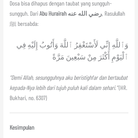
Dosa bisa dihapus dengan taubat yang sungguh-
sungguh. Dari
Abu Hurairah رضي الله عنه
, Rasulullah
ﷺ bersabda:
وَٱللَّهِ إِنِّي لَأَسْتَغْفِرُ ٱللَّهَ وَأَتُوبُ إِلَيْهِ فِي
ٱلْيَوْمِ أَكْثَرَ مِنْ سَبْعِينَ مَرَّةً
“Demi Allah, sesungguhnya aku beristighfar dan bertaubat
kepada-Nya lebih dari tujuh puluh kali dalam sehari.”
(HR.
Bukhari, no. 6307)
Kesimpulan