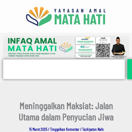
E
Lewati
m
ke
a
i
konten
l
Search
Meninggalkan Maksiat: Jalan
Utama dalam Penyucian Jiwa
15 Maret 2025
/
Tinggalkan Komentar
/
Tazkiyatun Nafs