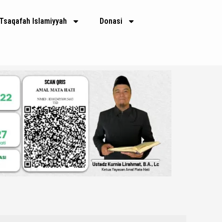
E
m
Tsaqafah Islamiyyah
Donasi
a
i
l