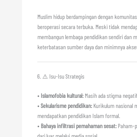
Muslim hidup berdampingan dengan komunitas 
beroperasi secara terbuka. Meski tidak mend
membangun lembaga pendidikan sendiri dan mul
keterbatasan sumber daya dan minimnya akses 
6. ⚠️ Isu-Isu Strategis
•
Islamofobia kultural:
Masih ada stigma negatif
•
Sekularisme pendidikan:
Kurikulum nasional 
mendapatkan pendidikan Islam formal.
•
Bahaya infiltrasi pemahaman sesat:
Paham-pa
dari luar melalui media sosial.