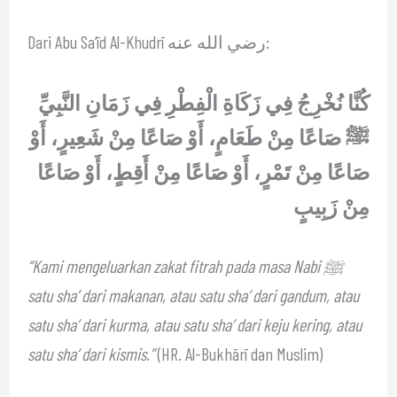
Dari Abu Sa‘īd Al-Khudrī رضي الله عنه:
كُنَّا نُخْرِجُ فِي زَكَاةِ الْفِطْرِ فِي زَمَانِ النَّبِيِّ
ﷺ صَاعًا مِنْ طَعَامٍ، أَوْ صَاعًا مِنْ شَعِيرٍ، أَوْ
صَاعًا مِنْ تَمْرٍ، أَوْ صَاعًا مِنْ أَقِطٍ، أَوْ صَاعًا
مِنْ زَبِيبٍ
“Kami mengeluarkan zakat fitrah pada masa Nabi ﷺ
satu sha‘ dari makanan, atau satu sha‘ dari gandum, atau
satu sha‘ dari kurma, atau satu sha‘ dari keju kering, atau
satu sha‘ dari kismis.”
(HR. Al-Bukhārī dan Muslim)