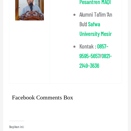
Pesantren MAQI
Alumni Ta’lim ‘An
Bu’d
Safwa
University Mesir
Kontak :
0857-
9595-5657
/
0821-
2149-3636
Facebook Comments Box
Bagikan ini: