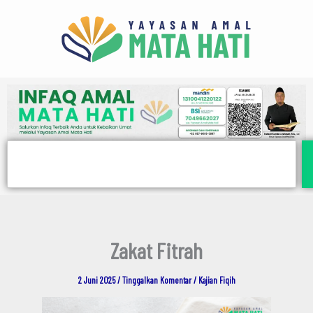
E
Lewati
m
ke
a
i
konten
l
Search
Zakat Fitrah
2 Juni 2025
/
Tinggalkan Komentar
/
Kajian Fiqih