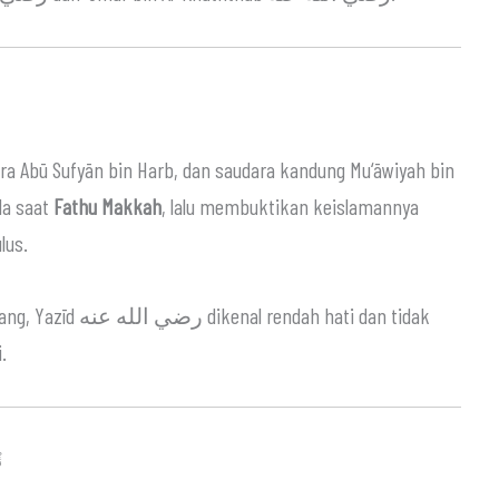
lam pada saat
Fathu Makkah
, lalu membuktikan keislamannya
lus.
dah hati dan tidak
.
ah ﷺ