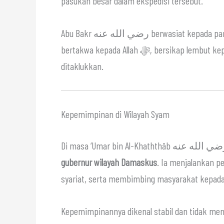
pasukan besar dalam ekspedisi tersebut.
Abu Bakr رضي الله عنه berwasiat kepada para panglima, termasuk Yazīd رضي الله عنه, agar
bertakwa kepada Allah ﷻ, bersikap lembut kepada kaum muslimin, dan adil kepada penduduk negeri yang
ditaklukkan.
Kepemimpinan di Wilayah Syam
gubernur wilayah Damaskus
. Ia menjalankan p
syariat, serta membimbing masyarakat kepada
Kepemimpinannya dikenal stabil dan tidak men