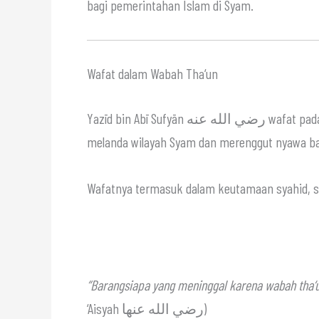
bagi pemerintahan Islam di Syam.
Wafat dalam Wabah Tha‘un
Yazīd bin Abī Sufyān ه
melanda wilayah Syam dan merenggut nyawa ba
“Barangsiapa yang meninggal karena wabah tha‘u
‘Aisyah رضي الله عنها)