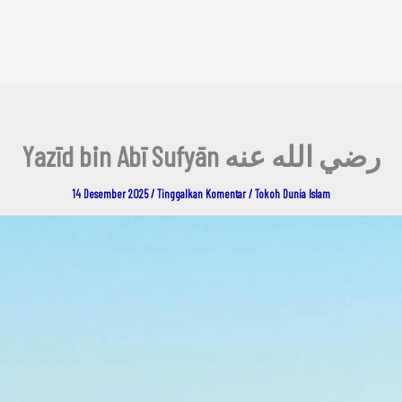
Yazīd bin Abī Sufyān رضي الله عنه
14 Desember 2025
/
Tinggalkan Komentar
/
Tokoh Dunia Islam