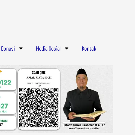
E
m
a
i
l
Donasi
Media Sosial
Kontak