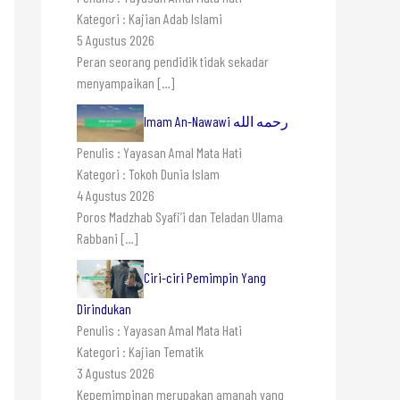
Kategori : Kajian Adab Islami
5 Agustus 2026
Peran seorang pendidik tidak sekadar
menyampaikan
[…]
Imam An-Nawawi رحمه الله
Penulis : Yayasan Amal Mata Hati
Kategori : Tokoh Dunia Islam
4 Agustus 2026
Poros Madzhab Syafi’i dan Teladan Ulama
Rabbani
[…]
Ciri-ciri Pemimpin Yang
Dirindukan
Penulis : Yayasan Amal Mata Hati
Kategori : Kajian Tematik
3 Agustus 2026
Kepemimpinan merupakan amanah yang