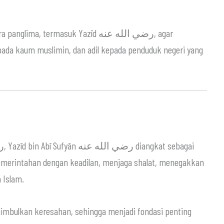
Di masa ‘Umar bin Al-Khaththāb رضي الله عنه, Yazīd bin Abī Sufyān رضي الله عنه diangkat sebagai
emerintahan dengan keadilan, menjaga shalat, menegakkan
 Islam.
imbulkan keresahan, sehingga menjadi fondasi penting