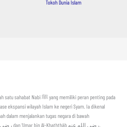
Tokoh Dunia Islam
ase ekspansi wilayah Islam ke negeri Syam. Ia dikenal
nah dalam menjalankan tugas negara di bawah
kepemimpinan Abu Bakr Ash-Shiddīq رضي الله عنه dan ‘Umar bin Al-Khaththāb رضي الله عنه.