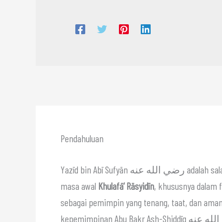
Pendahuluan
Yazīd bin Abī Sufyān رضي الله عنه adalah salah satu sahabat Nabi ﷺ yang memiliki peran penting pada
masa awal
Khulafā’ Rāsyidīn
, khususnya dalam f
sebagai pemimpin yang tenang, taat, dan ama