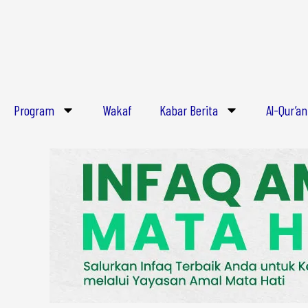
Lewati
ke
konten
Program
Wakaf
Kabar Berita
Al-Qur’an