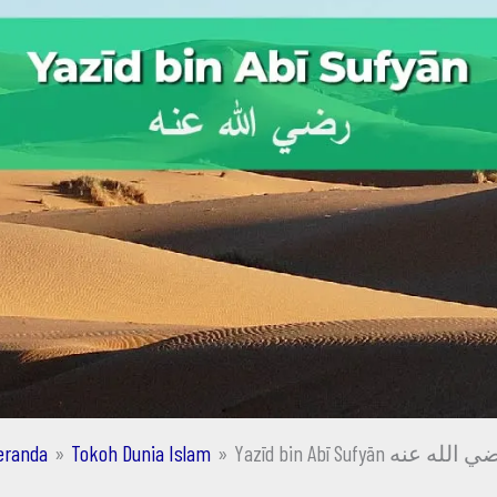
eranda
Tokoh Dunia Islam
Yazīd bin Abī Sufyān لله عنه