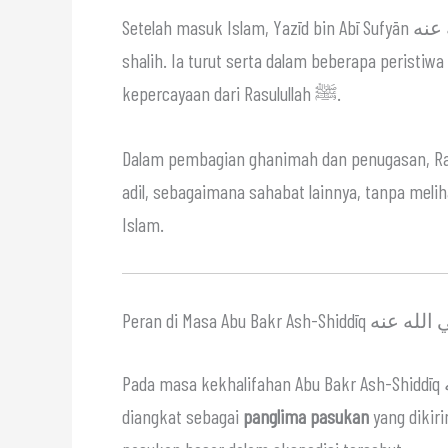
Setelah masuk Islam, Yazīd bin Abī Sufyān رضي الله عنه berusaha menebus masa lalunya dengan amal
shalih. Ia turut serta dalam beberapa peristi
kepercayaan dari Rasulullah ﷺ.
Dalam pembagian ghanimah dan penugasan, Rasulullah ﷺ memperlakukan Yazīd ه عنه
adil, sebagaimana sahabat lainnya, tanpa mel
Islam.
Peran di Masa Abu Bakr Ash-Shiddī
Pada masa kekhalifahan Abu Bakr Ash-Shiddīq رضي الله عنه, Yazīd bin Abī Sufyān رضي الله عنه
diangkat sebagai
panglima pasukan
yang dikir