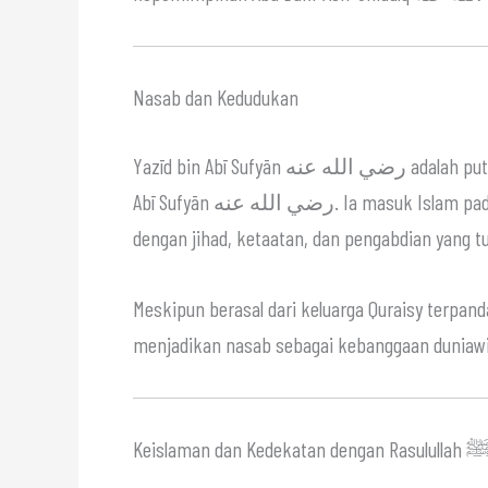
Nasab dan Kedudukan
Yazīd bin Abī Sufyān رضي الله عنه adalah putra Abū Sufyān bin Harb, dan saudara kandung Mu‘āwiyah bin
Abī Sufyān رضي الله عنه. Ia masuk Is
dengan jihad, ketaatan, dan pengabdian yang tu
Meskipun berasal dari keluarga Quraisy terpandang, Yazīd رضي الله عنه dikenal ren
menjadikan nasab sebagai kebanggaan duniawi
Keislaman dan Kedekatan dengan Rasulull