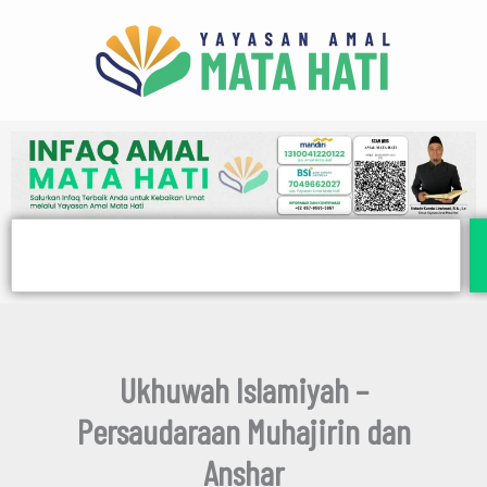
E
Lewati
m
ke
a
i
konten
l
Search
Ukhuwah Islamiyah –
Persaudaraan Muhajirin dan
Anshar