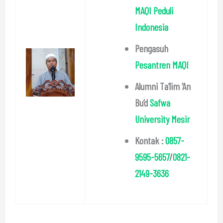
MAQI Peduli
Indonesia
Pengasuh
Pesantren MAQI
Alumni Ta’lim ‘An
Bu’d
Safwa
University Mesir
Kontak :
0857-
9595-5657
/
0821-
2149-3636