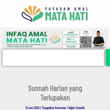
E
Lewati
m
ke
a
i
konten
l
Search
Sunnah Harian yang
Terlupakan
15 Juni 2025
/
Tinggalkan Komentar
/
Kajian Tematik