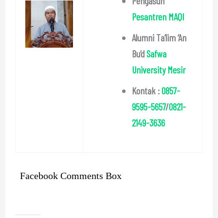
Pengasuh
Pesantren MAQI
Alumni Ta’lim ‘An
Bu’d
Safwa
University Mesir
Kontak :
0857-
9595-5657
/
0821-
2149-3636
Facebook Comments Box