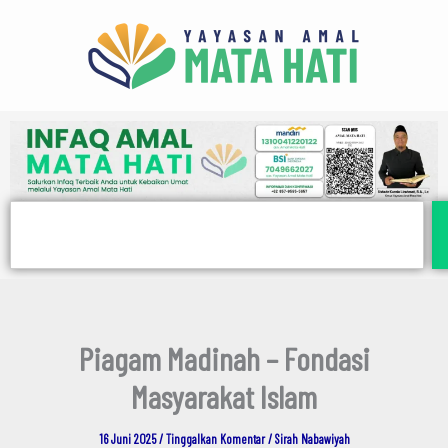
E
Lewati
m
ke
a
i
konten
l
Search
Piagam Madinah – Fondasi
Masyarakat Islam
16 Juni 2025
/
Tinggalkan Komentar
/
Sirah Nabawiyah