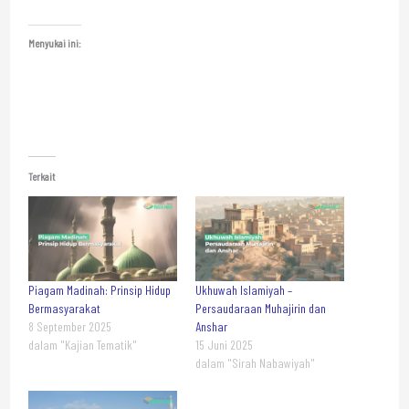
Menyukai ini:
Terkait
Piagam Madinah: Prinsip Hidup
Ukhuwah Islamiyah –
Bermasyarakat
Persaudaraan Muhajirin dan
8 September 2025
Anshar
dalam "Kajian Tematik"
15 Juni 2025
dalam "Sirah Nabawiyah"