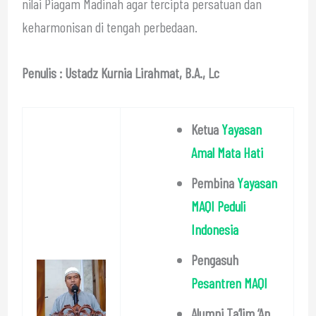
nilai Piagam Madinah agar tercipta persatuan dan
keharmonisan di tengah perbedaan.
Penulis : Ustadz Kurnia Lirahmat, B.A., Lc
Ketua
Yayasan
Amal Mata Hati
Pembina
Yayasan
MAQI Peduli
Indonesia
Pengasuh
Pesantren MAQI
Alumni Ta’lim ‘An