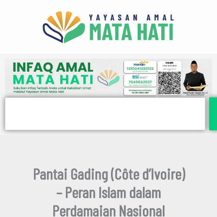
E
Lewati
m
ke
a
i
konten
l
Search
Pantai Gading (Côte d’Ivoire)
– Peran Islam dalam
Perdamaian Nasional