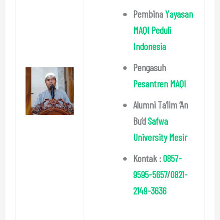
Pembina
Yayasan
MAQI Peduli
Indonesia
Pengasuh
Pesantren MAQI
Alumni Ta’lim ‘An
Bu’d
Safwa
University Mesir
Kontak :
0857-
9595-5657
/
0821-
2149-3636