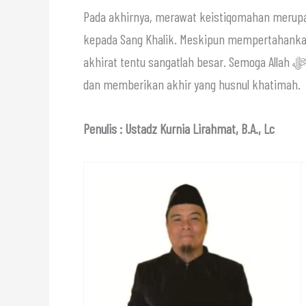
Pada akhirnya, merawat keistiqomahan merupa
kepada Sang Khalik. Meskipun mempertahankan
akhirat tentu sangatlah besar. Semoga Allah ﷻ senantiasa meneguhkan hati kita semua di atas ketaatan
dan memberikan akhir yang husnul khatimah.
Penulis : Ustadz Kurnia Lirahmat, B.A., Lc