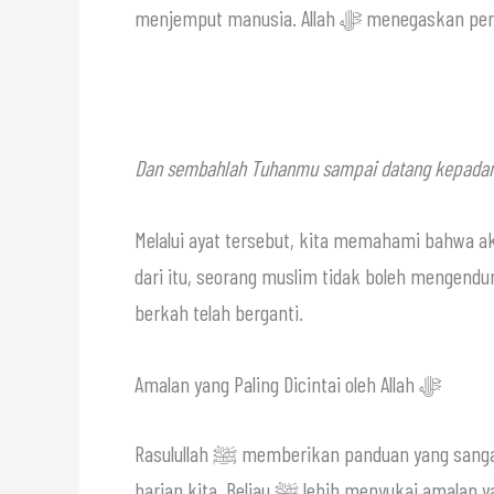
menjemput manusia. Allah ﷻ 
Dan sembahlah Tuhanmu sampai datang kepadamu 
Melalui ayat tersebut, kita memahami bahwa ak
dari itu, seorang muslim tidak boleh mengen
berkah telah berganti.
Amalan yang Paling Dicintai oleh Allah ﷻ
Rasulullah ﷺ memberikan panduan yang sangat berharga mengenai cara mengelola rutinitas ibadah
harian kita. Beliau ﷺ lebih menyukai amalan yang berkesinambungan walaupun jumlah amalan tersebut