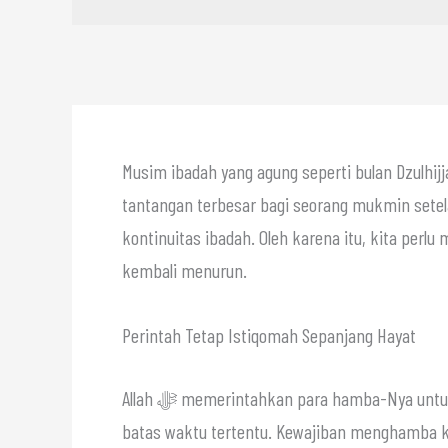
Musim ibadah yang agung seperti bulan Dzulhijja
tantangan terbesar bagi seorang mukmin set
kontinuitas ibadah. Oleh karena itu, kita per
kembali menurun.
Perintah Tetap Istiqomah Sepanjang Hayat
Allah ﷻ memerintahkan para hamba-Nya untuk senantiasa beribadah secara konsisten tanpa mengenal
batas waktu tertentu. Kewajiban menghamba ke