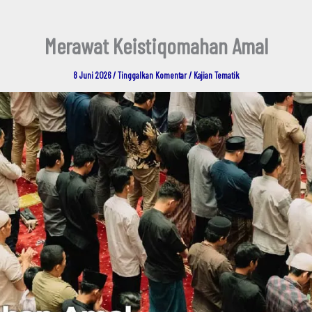
Merawat Keistiqomahan Amal
8 Juni 2026
/
Tinggalkan Komentar
/
Kajian Tematik