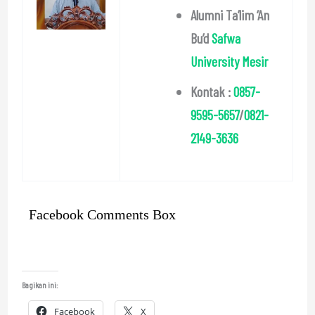
Alumni Ta’lim ‘An
Bu’d
Safwa
University Mesir
Kontak :
0857-
9595-5657
/
0821-
2149-3636
Facebook Comments Box
Bagikan ini:
Facebook
X