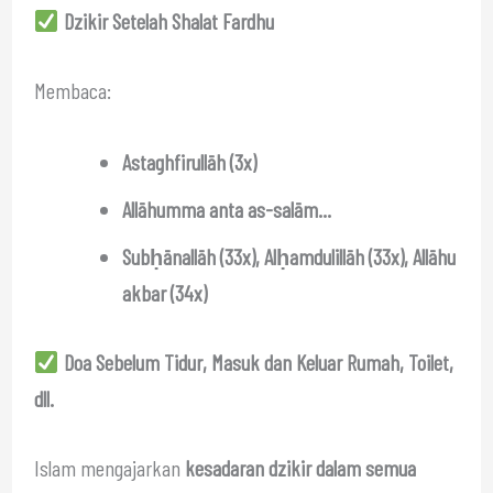
Dzikir Setelah Shalat Fardhu
Membaca:
Astaghfirullāh (3x)
Allāhumma anta as-salām…
Subḥānallāh (33x), Alḥamdulillāh (33x), Allāhu
akbar (34x)
Doa Sebelum Tidur, Masuk dan Keluar Rumah, Toilet,
dll.
Islam mengajarkan
kesadaran dzikir dalam semua