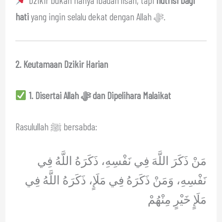
hati
yang ingin selalu dekat dengan Allah ﷻ.
2. Keutamaan Dzikir Harian
1. Disertai Allah ﷻ dan Dipelihara Malaikat
Rasulullah ﷺ bersabda:
مَنْ ذَكَرَ اللَّهَ فِي نَفْسِهِ، ذَكَرَهُ اللَّهُ فِي
نَفْسِهِ، وَمَنْ ذَكَرَهُ فِي مَلَإٍ، ذَكَرَهُ اللَّهُ فِي
مَلَإٍ خَيْرٍ مِنْهُمْ