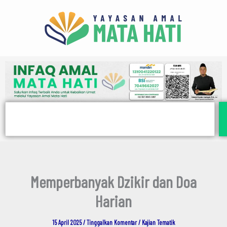
E
Lewati
m
ke
a
i
konten
l
Search
Memperbanyak Dzikir dan Doa
Harian
15 April 2025
/
Tinggalkan Komentar
/
Kajian Tematik