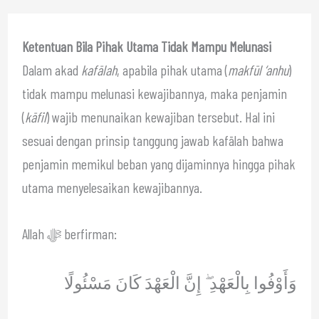
Ketentuan Bila Pihak Utama Tidak Mampu Melunasi
Dalam akad
kafālah
, apabila pihak utama (
makfūl ‘anhu
)
tidak mampu melunasi kewajibannya, maka penjamin
(
kāfil
) wajib menunaikan kewajiban tersebut. Hal ini
sesuai dengan prinsip tanggung jawab kafālah bahwa
penjamin memikul beban yang dijaminnya hingga pihak
utama menyelesaikan kewajibannya.
Allah ﷻ berfirman:
وَأَوْفُوا بِالْعَهْدِ ۖ إِنَّ الْعَهْدَ كَانَ مَسْئُولًا