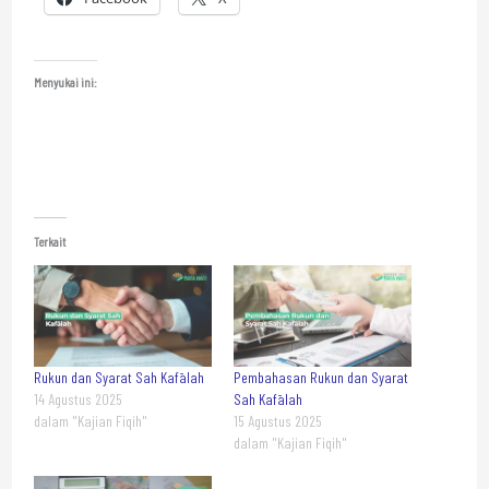
Menyukai ini:
Terkait
Rukun dan Syarat Sah Kafālah
Pembahasan Rukun dan Syarat
14 Agustus 2025
Sah Kafālah
dalam "Kajian Fiqih"
15 Agustus 2025
dalam "Kajian Fiqih"