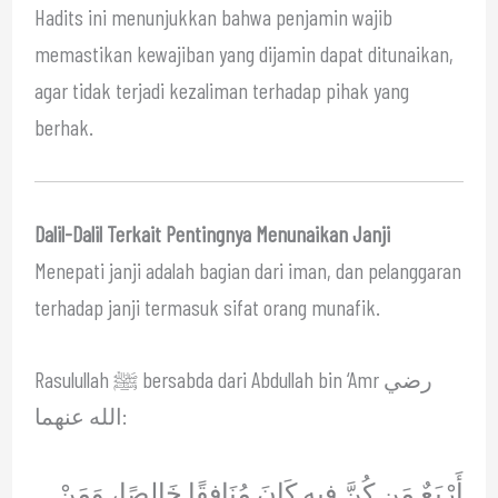
Hadits ini menunjukkan bahwa penjamin wajib
memastikan kewajiban yang dijamin dapat ditunaikan,
agar tidak terjadi kezaliman terhadap pihak yang
berhak.
Dalil-Dalil Terkait Pentingnya Menunaikan Janji
Menepati janji adalah bagian dari iman, dan pelanggaran
terhadap janji termasuk sifat orang munafik.
Rasulullah ﷺ bersabda dari Abdullah bin ‘Amr رضي
الله عنهما:
أَرْبَعٌ مَن كُنَّ فِيهِ كَانَ مُنَافِقًا خَالِصًا، وَمَنْ