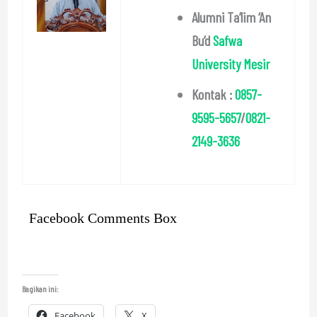
Alumni Ta’lim ‘An
Bu’d
Safwa
University Mesir
Kontak :
0857-
9595-5657
/
0821-
2149-3636
Facebook Comments Box
Bagikan ini:
Facebook
X