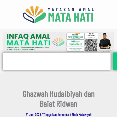
E
Lewati
m
ke
a
i
konten
l
Search
Ghazwah Hudaibiyah dan
Baiat Ridwan
21 Juni 2025
/
Tinggalkan Komentar
/
Sirah Nabawiyah