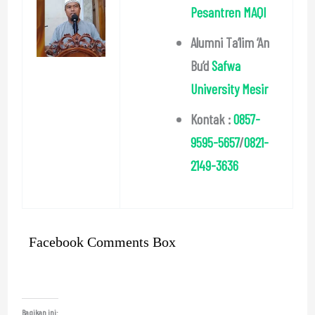
Pesantren MAQI
Alumni Ta’lim ‘An
Bu’d
Safwa
University Mesir
Kontak :
0857-
9595-5657
/
0821-
2149-3636
Facebook Comments Box
Bagikan ini: