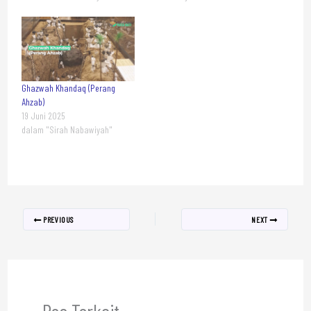
Ghazwah Khandaq (Perang
Ahzab)
19 Juni 2025
dalam "Sirah Nabawiyah"
PREVIOUS
NEXT