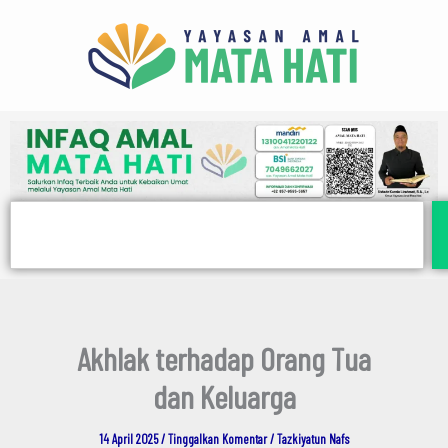
E
Lewati
m
ke
a
i
konten
l
Search
Akhlak terhadap Orang Tua
dan Keluarga
14 April 2025
/
Tinggalkan Komentar
/
Tazkiyatun Nafs