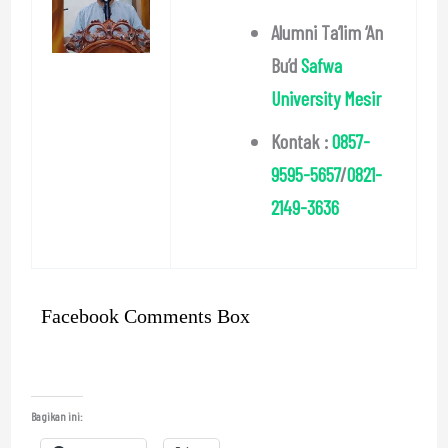
Alumni Ta’lim ‘An
Bu’d
Safwa
University Mesir
Kontak :
0857-
9595-5657
/
0821-
2149-3636
Facebook Comments Box
Bagikan ini: