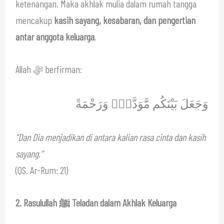
ketenangan. Maka akhlak mulia dalam rumah tangga
mencakup
kasih sayang, kesabaran, dan pengertian
antar anggota keluarga
.
Allah ﷻ berfirman:
وَجَعَلَ بَيْنَكُم مَّوَدَّةًۭ وَرَحْمَةً
“Dan Dia menjadikan di antara kalian rasa cinta dan kasih
sayang.”
(QS. Ar-Rum: 21)
2. Rasulullah ﷺ Teladan dalam Akhlak Keluarga