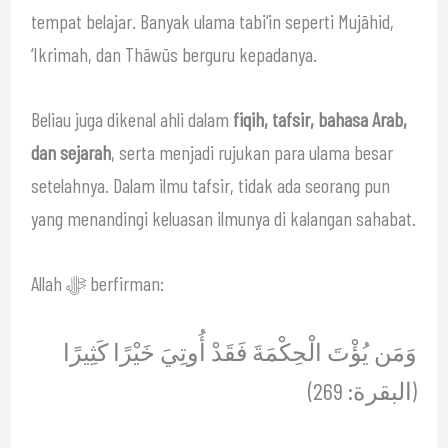
tempat belajar. Banyak ulama tabi‘in seperti Mujāhid,
‘Ikrimah, dan Thāwūs berguru kepadanya.
Beliau juga dikenal ahli dalam
fiqih, tafsir, bahasa Arab,
dan sejarah
, serta menjadi rujukan para ulama besar
setelahnya. Dalam ilmu tafsir, tidak ada seorang pun
yang menandingi keluasan ilmunya di kalangan sahabat.
Allah ﷻ berfirman:
وَمَن يُؤْتَ الْحِكْمَةَ فَقَدْ أُوتِيَ خَيْرًا كَثِيرًا
(البقرة: 269)