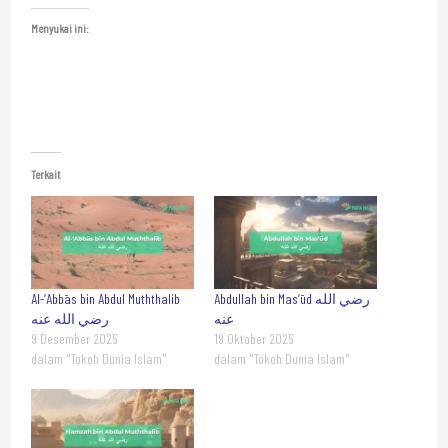
Menyukai ini:
Terkait
Al-‘Abbās bin Abdul Muththalib
Abdullah bin Mas‘ūd رضي الله
عنه
رضي الله عنه
9 Desember 2025
19 Oktober 2025
dalam "Tokoh Dunia Islam"
dalam "Tokoh Dunia Islam"