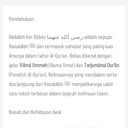
Pendahuluan
Abdullah bin ‘Abbās رضي الله عنهما adalah sepupu
Rasulullah ﷺ dan termasuk sahabat yang paling luas
ilmunya dalam tafsir Al-Qur’an. Beliau dikenal dengan
gelar
Hibrul Ummah
(Ulama Umat) dan
Tarjumānul Qur’ān
(Penafsir Al-Qur’an). Keilmuannya yang mendalam serta
doa langsung dari Rasulullah ﷺ menjadikannya salah
satu tokoh terbesar dalam sejarah keilmuan Islam.
Nasab dan Kehidupan Awal