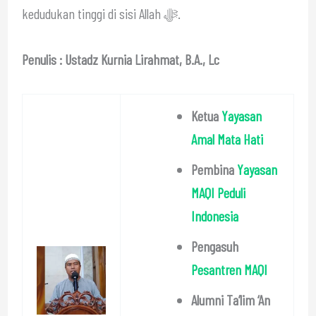
kedudukan tinggi di sisi Allah ﷻ.
Penulis : Ustadz Kurnia Lirahmat, B.A., Lc
Ketua
Yayasan
Amal Mata Hati
Pembina
Yayasan
MAQI Peduli
Indonesia
Pengasuh
Pesantren MAQI
Alumni Ta’lim ‘An