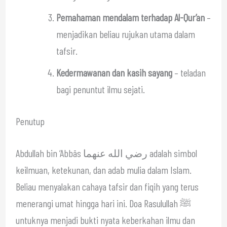
Pemahaman mendalam terhadap Al-Qur’an
–
menjadikan beliau rujukan utama dalam
tafsir.
Kedermawanan dan kasih sayang
– teladan
bagi penuntut ilmu sejati.
Penutup
Abdullah bin ‘Abbās رضي الله عنهما adalah simbol
keilmuan, ketekunan, dan adab mulia dalam Islam.
Beliau menyalakan cahaya tafsir dan fiqih yang terus
menerangi umat hingga hari ini. Doa Rasulullah ﷺ
untuknya menjadi bukti nyata keberkahan ilmu dan