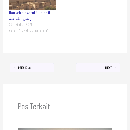
Hamzah bin Abdul Muththalib
رضي الله عنه
22 Oktober 2025
dalam "Tokoh Dunia Islam"
PREVIOUS
NEXT
Pos Terkait