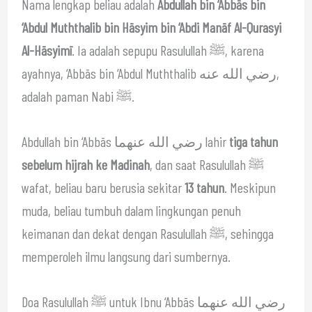
Nama lengkap beliau adalah
Abdullah bin ‘Abbās bin
‘Abdul Muththalib bin Hāsyim bin ‘Abdi Manāf Al-Qurasyi
Al-Hāsyimī
. Ia adalah sepupu Rasulullah ﷺ, karena
ayahnya, ‘Abbās bin ‘Abdul Muththalib رضي الله عنه,
adalah paman Nabi ﷺ.
Abdullah bin ‘Abbās رضي الله عنهما lahir
tiga tahun
sebelum hijrah ke Madinah
, dan saat Rasulullah ﷺ
wafat, beliau baru berusia sekitar
13 tahun
. Meskipun
muda, beliau tumbuh dalam lingkungan penuh
keimanan dan dekat dengan Rasulullah ﷺ, sehingga
memperoleh ilmu langsung dari sumbernya.
Doa Rasulullah ﷺ untuk Ibnu ‘Abbās رضي الله عنهما