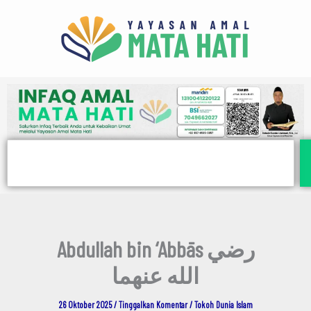
E
Lewati
m
ke
a
i
konten
l
Search
Abdullah bin ‘Abbās رضي
الله عنهما
26 Oktober 2025
/
Tinggalkan Komentar
/
Tokoh Dunia Islam