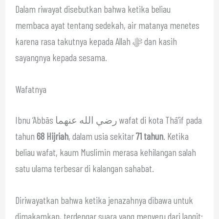
Dalam riwayat disebutkan bahwa ketika beliau
membaca ayat tentang sedekah, air matanya menetes
karena rasa takutnya kepada Allah ﷻ dan kasih
sayangnya kepada sesama.
Wafatnya
Ibnu ‘Abbās رضي الله عنهما wafat di kota Thā’if pada
tahun
68 Hijriah
, dalam usia sekitar
71 tahun
. Ketika
beliau wafat, kaum Muslimin merasa kehilangan salah
satu ulama terbesar di kalangan sahabat.
Diriwayatkan bahwa ketika jenazahnya dibawa untuk
dimakamkan, terdengar suara yang menyeru dari langit: