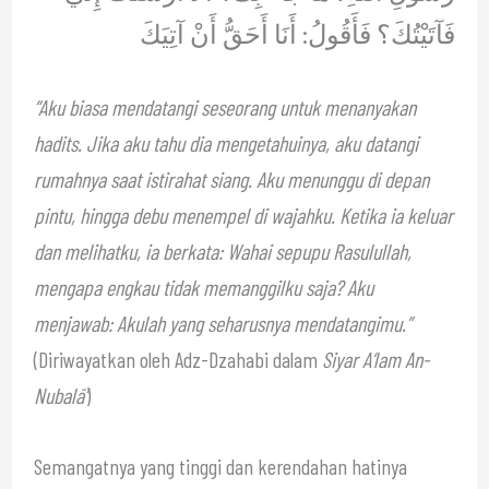
فَآتَيْتُكَ؟ فَأَقُولُ: أَنَا أَحَقُّ أَنْ آتِيَكَ
“Aku biasa mendatangi seseorang untuk menanyakan
hadits. Jika aku tahu dia mengetahuinya, aku datangi
rumahnya saat istirahat siang. Aku menunggu di depan
pintu, hingga debu menempel di wajahku. Ketika ia keluar
dan melihatku, ia berkata: Wahai sepupu Rasulullah,
mengapa engkau tidak memanggilku saja? Aku
menjawab: Akulah yang seharusnya mendatangimu.”
(Diriwayatkan oleh Adz-Dzahabi dalam
Siyar A‘lam An-
Nubalā’
)
Semangatnya yang tinggi dan kerendahan hatinya