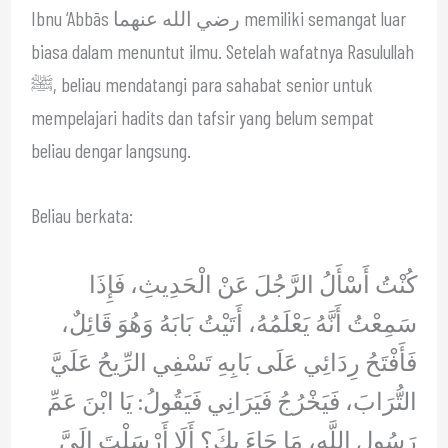
Ibnu ‘Abbās رضي الله عنهما memiliki semangat luar
biasa dalam menuntut ilmu. Setelah wafatnya Rasulullah
ﷺ, beliau mendatangi para sahabat senior untuk
mempelajari hadits dan tafsir yang belum sempat
beliau dengar langsung.
Beliau berkata:
كُنْتُ أَسْأَلُ الرَّجُلَ عَنْ الْحَدِيثِ، فَإِذَا
سَمِعْتُ أَنَّهُ يَعْلَمُهُ، أَتَيْتُ بَابَهُ وَهُوَ قَائِلٌ،
فَأَفْتَحُ رِدَائِي عَلَى بَابِهِ تَسْفِي الرِّيحُ عَلَيَّ
التُّرَابَ، فَيَخْرُجُ فَيَرَانِي فَيَقُولُ: يَا ابْنَ عَمِّ
رَسُولِ اللَّهِ، مَا جَاءَ بِكَ؟ أَلَا أَرْسَلْتَ إِلَيَّ