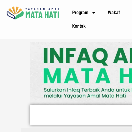
Lewati
Program
Wakaf
ke
konten
Kontak
Search