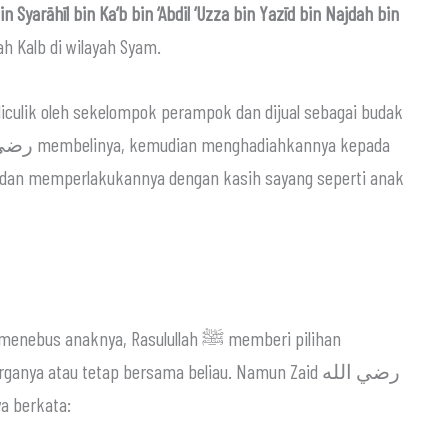
n Syarāhīl bin Ka‘b bin ‘Abdil ‘Uzza bin Yazīd bin Najdah bin
ah Kalb di wilayah Syam.
aknya, Rasulullah ﷺ memberi pilihan
ya atau tetap bersama beliau. Namun Zaid رضي الله
ilih Rasulullah ﷺ, seraya berkata: