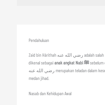
Pendahuluan
Zaid bin Hārithah رضي الله عنه adalah salah satu sahabat yang paling dekat dengan Rasulullah ﷺ. Beliau
dikenal sebagai
anak angkat Nabi ﷺ
sebelum 
رضي الله عنه merupakan teladan dalam kesetiaan, kecintaan kepada Rasulullah ﷺ, dan keberanian di
medan jihad.
Nasab dan Kehidupan Awal