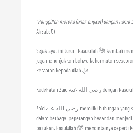
“Panggillah mereka (anak angkat) dengan nama bap
Ahzāb: 5)
Sejak ayat ini turun, 
juga menunjukkan bahwa kehormatan seseorang
ketaatan kepada Allah ﷻ.
Zaid رضي الله عنه memiliki hubungan yang sangat istimewa dengan Rasulullah ﷺ. Beliau selalu ikut
dalam berbagai peperangan besar dan menjadi
pasukan. Rasulullah ﷺ mencintainya se