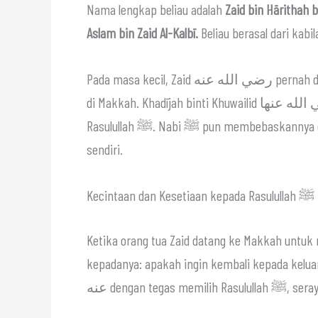
Nama lengkap beliau adalah
Zaid bin Hārithah bi
Aslam bin Zaid Al-Kalbī.
Beliau berasal dari kabil
Pada masa kecil, Zaid رضي الله عنه pernah diculik oleh sekelompok perampok dan dijual sebagai budak
di Makkah. Khadījah binti Khuwailid رضي الله عنها membelinya, kemudian menghadiahkannya kepada
Rasulullah ﷺ. Nabi ﷺ pun membebaskannya dan memperlakukannya dengan kasih sayang seperti anak
sendiri.
Kecintaan dan Kesetiaan kepada Rasulullah ﷺ
Ketika orang tua Zaid datang ke Makkah untuk menebus an
kepadanya: apakah ingin kembali kepada keluargan
عنه dengan tegas mem