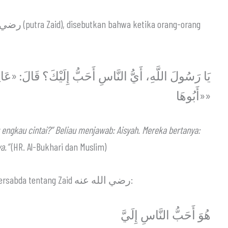
يَا رَسُولَ اللَّهِ، أَيُّ النَّاسِ أَحَبُّ إِلَيْكَ؟ قَالَ: «:
«أَبُوهَا»
 engkau cintai?” Beliau menjawab: Aisyah. Mereka bertanya:
a.”
(HR. Al-Bukhari dan Muslim)
Namun dalam riwayat lain, Rasulullah ﷺ juga bersabda tentang Zaid رضي الله عنه:
هُوَ أَحَبُّ النَّاسِ إِلَيَّ