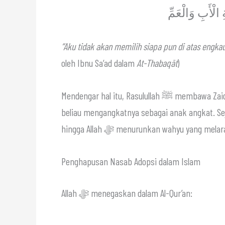
ِ الْأَبِ وَالْعَمِّ
“Aku tidak akan memilih siapa pun di atas engka
oleh Ibnu Sa‘ad dalam
At-Thabaqāt
)
Mendengar hal itu, Rasulullah ﷺ membawa Zaid ke hadapan kaum Quraisy dan mengumumkan bahwa
beliau mengangkatnya sebagai anak angkat. Se
hingga Allah ﷻ menurunkan wahyu ya
Penghapusan Nasab Adopsi dalam Islam
Allah ﷻ menegaskan dalam Al-Qur’an: