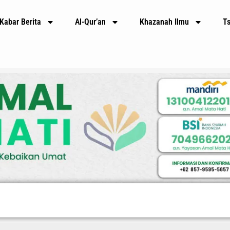
Kabar Berita
Al-Qur’an
Khazanah Ilmu
T