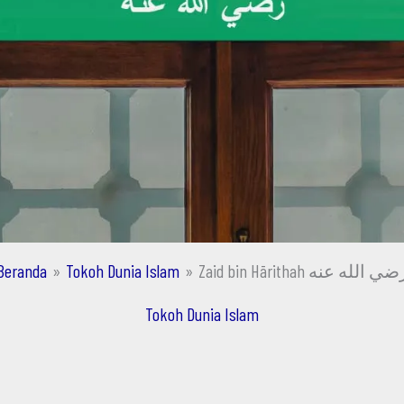
Beranda
Tokoh Dunia Islam
Zaid bin Hārithah ي الله عنه
Tokoh Dunia Islam