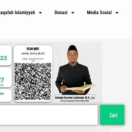
E
m
saqafah Islamiyyah
Donasi
Media Sosial
a
i
l
Cari