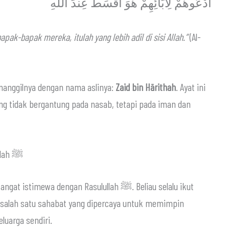
ادْعُوهُمْ لِآبَائِهِمْ هُوَ أَقْسَطُ عِندَ اللَّهِ
ak-bapak mereka, itulah yang lebih adil di sisi Allah.”
(Al-
Rasulullah ﷺ kembali memanggilnya dengan nama aslinya:
Zaid bin Hārithah
. Ayat ini
 tidak bergantung pada nasab, tetapi pada iman dan
Kedekatan Zaid رضي الله عنه dengan Rasulullah ﷺ
 salah satu sahabat yang dipercaya untuk memimpin
perti keluarga sendiri.