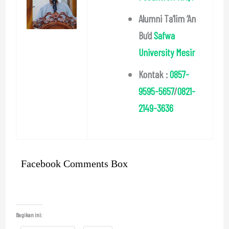
Alumni Ta’lim ‘An
Bu’d
Safwa
University Mesir
Kontak :
0857-
9595-5657
/
0821-
2149-3636
Facebook Comments Box
Bagikan ini: