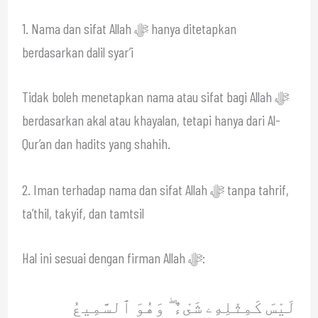
1. Nama dan sifat Allah ﷻ hanya ditetapkan
berdasarkan dalil syar’i
Tidak boleh menetapkan nama atau sifat bagi Allah ﷻ
berdasarkan akal atau khayalan, tetapi hanya dari Al-
Qur’an dan hadits yang shahih.
2. Iman terhadap nama dan sifat Allah ﷻ tanpa tahrif,
ta’thil, takyif, dan tamtsil
Hal ini sesuai dengan firman Allah ﷻ:
لَيْسَ كَمِثْلِهِۦ شَىْءٌ ۖ وَهُوَ ٱلسَّمِيعُ