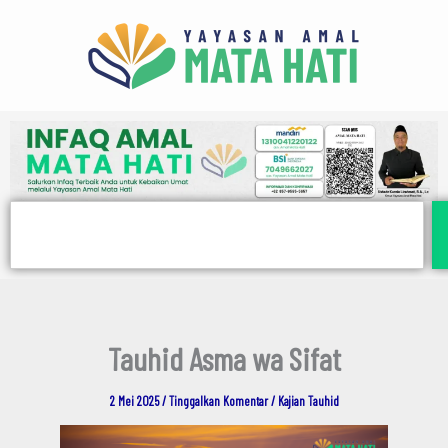
E
Lewati
m
ke
a
i
konten
l
Search
Tauhid Asma wa Sifat
2 Mei 2025
/
Tinggalkan Komentar
/
Kajian Tauhid