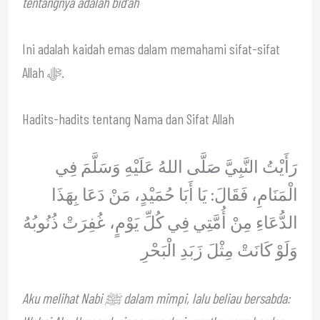
tentangnya adalah bid‘ah
Ini adalah kaidah emas dalam memahami sifat-sifat
Allah ﷻ.
Hadits-hadits tentang Nama dan Sifat Allah
رَأَيْتُ النَّبِيَّ صَلَّى اللهُ عَلَيْهِ وَسَلَّمَ فِي
الْمَنَامِ، فَقَالَ: يَا أَبَا حُمَيْدٍ، مَنْ دَعَا بِهَذَا
الدُّعَاءِ مِنْ أُمَّتِي فِي كُلِّ يَوْمٍ، غُفِرَتْ ذُنُوبُهُ
وَلَوْ كَانَتْ مِثْلَ زَبَدِ الْبَحْرِ
Aku melihat Nabi ﷺ dalam mimpi, lalu beliau bersabda: