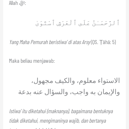
Allah ﷻ:
ٱلرَّحْمَـٰنُ عَلَى ٱلْعَرْشِ ٱسْتَوَىٰ
Yang Maha Pemurah beristiwa’ di atas Arsy
(QS. Ṭāhā: 5)
Maka beliau menjawab:
الاستواء معلوم، والكيف مجهول،
والإيمان به واجب، والسؤال عنه بدعة
Istiwa’ itu diketahui (maknanya), bagaimana bentuknya
tidak diketahui, mengimaninya wajib, dan bertanya