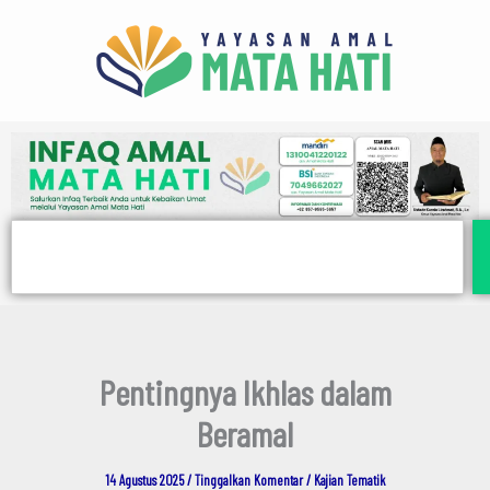
E
Lewati
m
ke
a
i
konten
l
Search
Pentingnya Ikhlas dalam
Beramal
14 Agustus 2025
/
Tinggalkan Komentar
/
Kajian Tematik