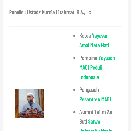
Penulis : Ustadz Kurnia Lirahmat, B.A., Lc
Ketua
Yayasan
Amal Mata Hati
Pembina
Yayasan
MAQI Peduli
Indonesia
Pengasuh
Pesantren MAQI
Alumni Ta’lim ‘An
Bu’d
Safwa
University Mesir