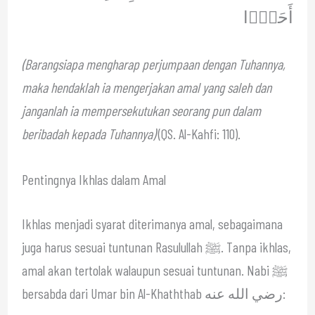
أَحَدًۭا
(Barangsiapa mengharap perjumpaan dengan Tuhannya,
maka hendaklah ia mengerjakan amal yang saleh dan
janganlah ia mempersekutukan seorang pun dalam
beribadah kepada Tuhannya)
(QS. Al-Kahfi: 110).
Pentingnya Ikhlas dalam Amal
Ikhlas menjadi syarat diterimanya amal, sebagaimana
juga harus sesuai tuntunan Rasulullah ﷺ. Tanpa ikhlas,
amal akan tertolak walaupun sesuai tuntunan. Nabi ﷺ
bersabda dari Umar bin Al-Khaththab رضي الله عنه: