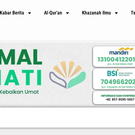
Kabar Berita
Al-Qur’an
Khazanah Ilmu
T