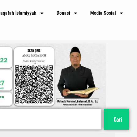
E
m
saqafah Islamiyyah
Donasi
Media Sosial
a
i
l
Cari