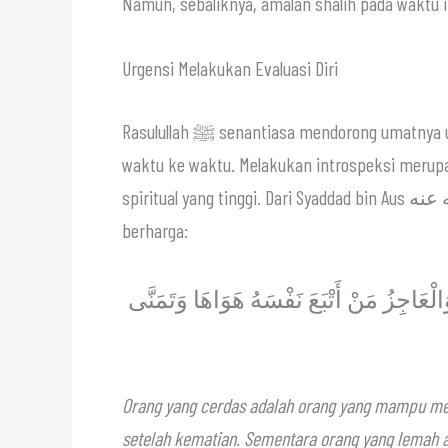
Namun, sebaliknya, amalan shalih pada waktu 
Urgensi Melakukan Evaluasi Diri
Rasulullah ﷺ senantiasa mendorong umatnya untuk memperhatikan kualitas keimanan mereka dari
waktu ke waktu. Melakukan introspeksi merupa
spiritual yang tinggi. Dari Syaddad bin Aus رضي الله عنه, Nabi ﷺ memberikan sabda yang sangat
berharga:
ْعَاجِزُ مَنْ أَتْبَعَ نَفْسَهُ هَوَاهَا وَتَمَنَّى
Orang yang cerdas adalah orang yang mampu meng
setelah kematian. Sementara orang yang lemah a