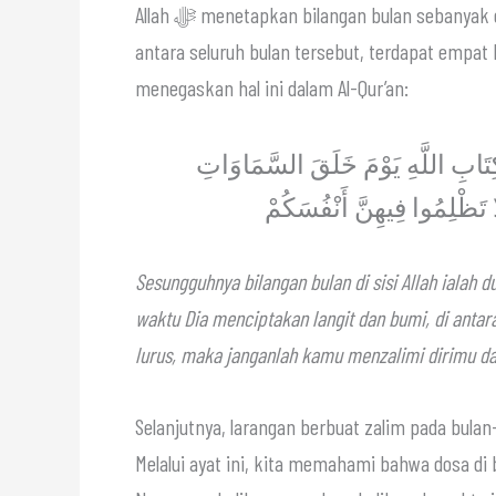
Allah ﷻ menetapkan bilangan bulan sebanyak dua belas bulan sejak menciptakan langit dan bumi. Di
antara seluruh bulan tersebut, terdapat empat bulan 
menegaskan hal ini dalam Al-Qur’an:
كِتَابِ اللَّهِ يَوْمَ خَلَقَ السَّمَاوَاتِ
لَا تَظْلِمُوا فِيهِنَّ أَنْفُسَكُمْ
Sesungguhnya bilangan bulan di sisi
Allah ialah 
waktu Dia menciptakan langit dan bumi, di anta
lurus, maka janganlah kamu menzalimi dirimu d
Selanjutnya, larangan berbuat zalim pada bul
Melalui ayat ini, kita memahami bahwa dosa di b