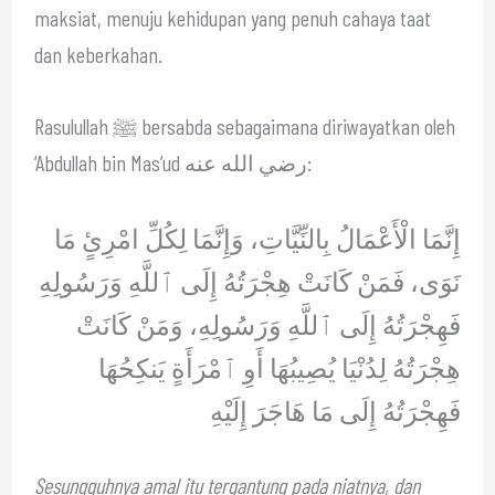
maksiat, menuju kehidupan yang penuh cahaya taat
dan keberkahan.
Rasulullah ﷺ bersabda sebagaimana diriwayatkan oleh
‘Abdullah bin Mas’ud رضي الله عنه:
إِنَّمَا الْأَعْمَالُ بِالنِّيَّاتِ، وَإِنَّمَا لِكُلِّ امْرِئٍ مَا
نَوَى، فَمَنْ كَانَتْ هِجْرَتُهُ إِلَى ٱللَّهِ وَرَسُولِهِ
فَهِجْرَتُهُ إِلَى ٱللَّهِ وَرَسُولِهِ، وَمَنْ كَانَتْ
هِجْرَتُهُ لِدُنْيَا يُصِيبُهَا أَوِ ٱمْرَأَةٍ يَنكِحُهَا
فَهِجْرَتُهُ إِلَى مَا هَاجَرَ إِلَيْهِ
Sesungguhnya amal itu tergantung pada niatnya, dan