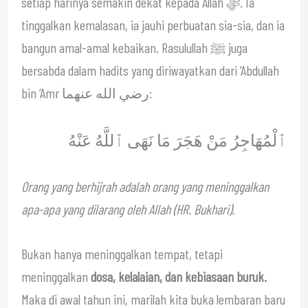
setiap harinya semakin dekat kepada Allah ﷻ. Ia
tinggalkan kemalasan, ia jauhi perbuatan sia-sia, dan ia
bangun amal-amal kebaikan. Rasulullah ﷺ juga
bersabda dalam hadits yang diriwayatkan dari ‘Abdullah
bin ‘Amr رضي الله عنهما:
ٱلْمُهَاجِرُ مَنْ هَجَرَ مَا نَهَى ٱللَّهُ عَنْهُ
Orang yang berhijrah adalah orang yang meninggalkan
apa-apa yang dilarang oleh Allah (HR. Bukhari).
Bukan hanya meninggalkan tempat, tetapi
meninggalkan
dosa, kelalaian, dan kebiasaan buruk.
Maka di awal tahun ini, marilah kita buka lembaran baru