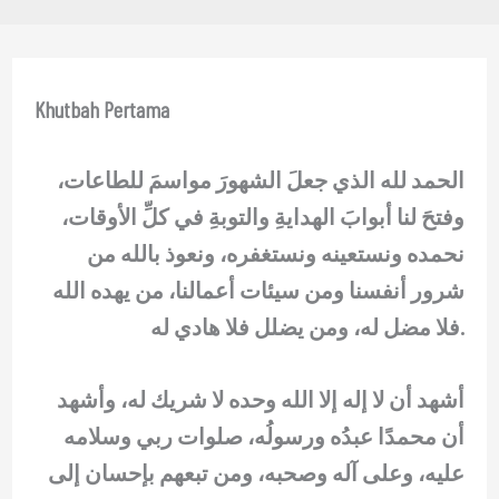
Khutbah Pertama
الحمد لله الذي جعلَ الشهورَ مواسمَ للطاعات،
وفتحَ لنا أبوابَ الهدايةِ والتوبةِ في كلِّ الأوقات،
نحمده ونستعينه ونستغفره، ونعوذ بالله من
شرور أنفسنا ومن سيئات أعمالنا، من يهده الله
فلا مضل له، ومن يضلل فلا هادي له.
أشهد أن لا إله إلا الله وحده لا شريك له، وأشهد
أن محمدًا عبدُه ورسولُه، صلوات ربي وسلامه
عليه، وعلى آله وصحبه، ومن تبعهم بإحسان إلى