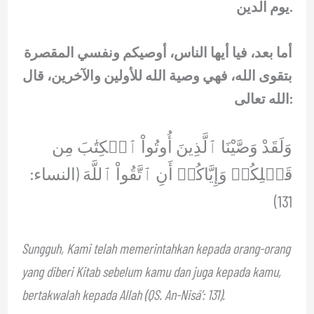
يوم الدين.
أما بعد، فيا أيها الناس، أوصيكم ونفسي المقصرة
بتقوى الله، فهي وصية الله للأولين والآخرين، قال
الله تعالى:
وَلَقَدْ وَصَّيْنَا ٱلَّذِينَ أُوتُواْ ٱلۡكِتَٰبَ مِن
قَبۡلِكُمۡ وَإِيَّاكُمۡ أَنِ ٱتَّقُواْ ٱللَّهَ (النساء:
131)
Sungguh, Kami telah memerintahkan kepada orang-orang
yang diberi Kitab sebelum kamu dan juga kepada kamu,
bertakwalah kepada Allah (QS. An-Nisā’: 131).