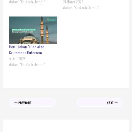
dalam "Khutbah Jumat"
21 Maret 2025
dalam "Khutbah Jumat"
Memuliakan Bulan Allah:
Keutamaan Muharram
4 Juli 2025
dalam "Khutbah Jumat"
PREVIOUS
NEXT