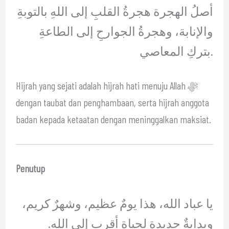
أصلُ الهجرة هجرةُ القلبِ إلى اللهِ بالتوبةِ
والإنابة، وهجرةُ الجوارحِ إلى الطاعةِ
بتركِ المعاصي.
Hijrah yang sejati adalah hijrah hati menuju Allah ﷻ
dengan taubat dan penghambaan, serta hijrah anggota
badan kepada ketaatan dengan meninggalkan maksiat.
Penutup
يا عباد الله، هذا يومٌ عظيم، وشهرٌ كريم،
وبدايةٌ جديدة لحياةٍ أقرب إلى الله.