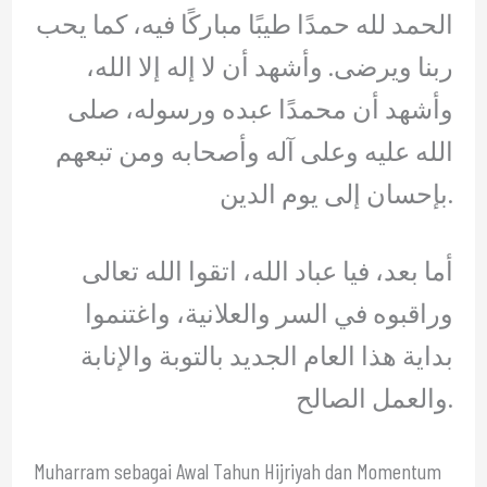
الحمد لله حمدًا طيبًا مباركًا فيه، كما يحب
ربنا ويرضى. وأشهد أن لا إله إلا الله،
وأشهد أن محمدًا عبده ورسوله، صلى
الله عليه وعلى آله وأصحابه ومن تبعهم
بإحسان إلى يوم الدين.
أما بعد، فيا عباد الله، اتقوا الله تعالى
وراقبوه في السر والعلانية، واغتنموا
بداية هذا العام الجديد بالتوبة والإنابة
والعمل الصالح.
Muharram sebagai Awal Tahun Hijriyah dan Momentum