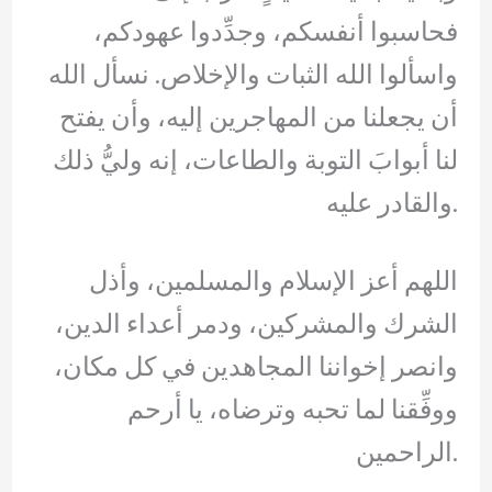
فحاسبوا أنفسكم، وجدِّدوا عهودكم،
واسألوا الله الثبات والإخلاص. نسأل الله
أن يجعلنا من المهاجرين إليه، وأن يفتح
لنا أبوابَ التوبة والطاعات، إنه وليُّ ذلك
والقادر عليه.
اللهم أعز الإسلام والمسلمين، وأذل
الشرك والمشركين، ودمر أعداء الدين،
وانصر إخواننا المجاهدين في كل مكان،
ووفِّقنا لما تحبه وترضاه، يا أرحم
الراحمين.