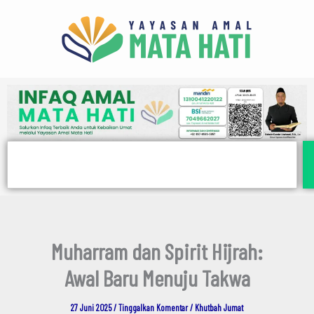
E
Lewati
m
ke
a
i
konten
l
Search
Muharram dan Spirit Hijrah:
Awal Baru Menuju Takwa
27 Juni 2025
/
Tinggalkan Komentar
/
Khutbah Jumat