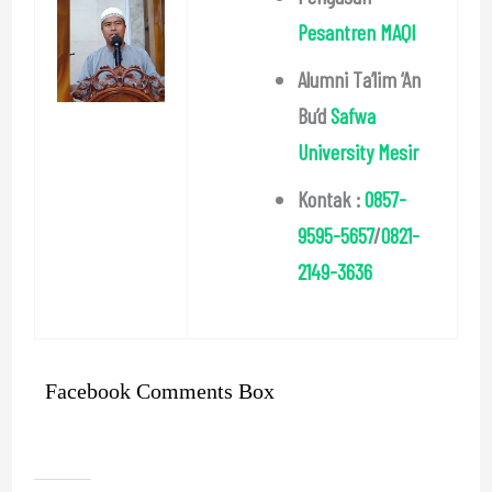
Pesantren MAQI
Alumni Ta’lim ‘An
Bu’d
Safwa
University Mesir
Kontak :
0857-
9595-5657
/
0821-
2149-3636
Facebook Comments Box