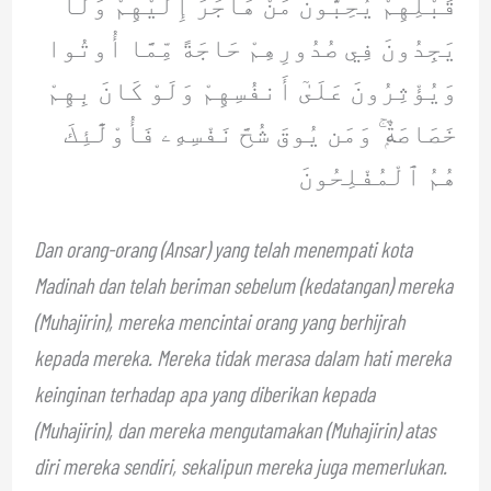
قَبْلِهِمْ يُحِبُّونَ مَنْ هَاجَرَ إِلَيْهِمْ وَلَا
يَجِدُونَ فِي صُدُورِهِمْ حَاجَةً مِّمَّا أُوتُوا
وَيُؤْثِرُونَ عَلَىٰٓ أَنفُسِهِمْ وَلَوْ كَانَ بِهِمْ
خَصَاصَةٌۭ ۚ وَمَن يُوقَ شُحَّ نَفْسِهِۦ فَأُوْلَٰٓئِكَ
هُمُ ٱلْمُفْلِحُونَ
Dan orang-orang (Ansar) yang telah menempati kota
Madinah dan telah beriman sebelum (kedatangan) mereka
(Muhajirin), mereka mencintai orang yang berhijrah
kepada mereka. Mereka tidak merasa dalam hati mereka
keinginan terhadap apa yang diberikan kepada
(Muhajirin), dan mereka mengutamakan (Muhajirin) atas
diri mereka sendiri, sekalipun mereka juga memerlukan.