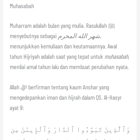
Muhasabah
Muharram adalah bulan yang mulia. Rasulullah ﷺ
menyebutnya sebagai
شهر الله المحرم
,
menunjukkan kemuliaan dan keutamaannya. Awal
tahun Hijriyah adalah saat yang tepat untuk
muhasabah
,
menilai amal tahun lalu dan membuat perubahan nyata.
Allah ﷻ berfirman tentang kaum Anshar yang
mengedepankan iman dan hijrah dalam QS. Al-Hasyr
ayat 9:
وَٱلَّذِينَ تَبَوَّءُوا ٱلدَّارَ وَٱلْإِيمَٰنَ مِن