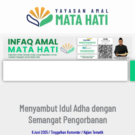
E
Lewati
m
ke
a
i
konten
l
Search
Menyambut Idul Adha dengan
Semangat Pengorbanan
6 Juni 2025
/
Tinggalkan Komentar
/
Kajian Tematik