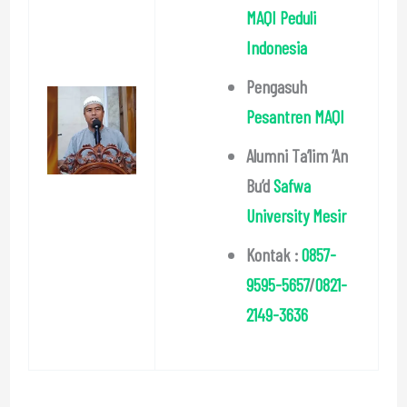
MAQI Peduli
Indonesia
Pengasuh
Pesantren MAQI
Alumni Ta’lim ‘An
Bu’d
Safwa
University Mesir
Kontak :
0857-
9595-5657
/
0821-
2149-3636