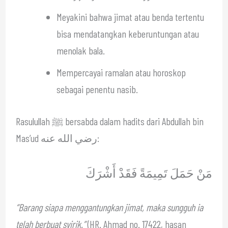
Meyakini bahwa jimat atau benda tertentu
bisa mendatangkan keberuntungan atau
menolak bala.
Mempercayai ramalan atau horoskop
sebagai penentu nasib.
Rasulullah ﷺ bersabda dalam hadits dari Abdullah bin
Mas’ud رضي الله عنه:
مَنْ حَمَلَ تَمِيمَةً فَقَدْ أَشْرَكَ
“Barang siapa menggantungkan jimat, maka sungguh ia
telah berbuat syirik.”
(HR. Ahmad no. 17422, hasan