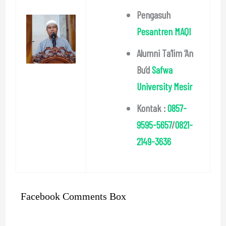
Pengasuh
Pesantren MAQI
Alumni Ta’lim ‘An
Bu’d
Safwa
University Mesir
Kontak :
0857-
9595-5657
/
0821-
2149-3636
Facebook Comments Box