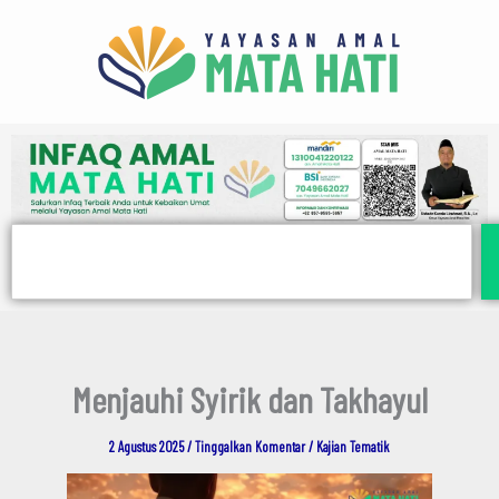
E
Lewati
m
ke
a
i
konten
l
Search
Menjauhi Syirik dan Takhayul
2 Agustus 2025
/
Tinggalkan Komentar
/
Kajian Tematik