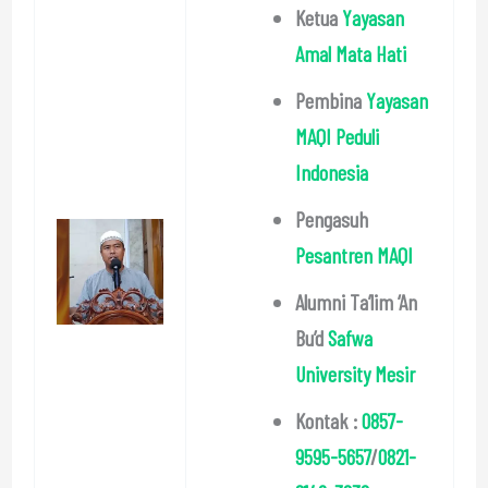
Ketua
Yayasan
Amal Mata Hati
Pembina
Yayasan
MAQI Peduli
Indonesia
Pengasuh
Pesantren MAQI
Alumni Ta’lim ‘An
Bu’d
Safwa
University Mesir
Kontak :
0857-
9595-5657
/
0821-