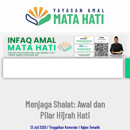
E
Lewati
m
ke
a
i
konten
l
Search
Menjaga Shalat: Awal dan
Pilar Hijrah Hati
13 Juli 2025
/
Tinggalkan Komentar
/
Kajian Tematik