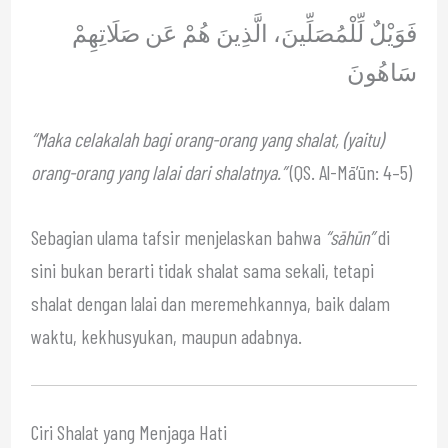
فَوَيْلٌ لِّلْمُصَلِّينَ، الَّذِينَ هُمْ عَن صَلَاتِهِمْ
سَاهُونَ
“Maka celakalah bagi orang-orang yang shalat, (yaitu)
orang-orang yang lalai dari shalatnya.”
(QS. Al-Mā’ūn: 4–5)
Sebagian ulama tafsir menjelaskan bahwa
“sāhūn”
di
sini bukan berarti tidak shalat sama sekali, tetapi
shalat dengan lalai dan meremehkannya, baik dalam
waktu, kekhusyukan, maupun adabnya.
Ciri Shalat yang Menjaga Hati