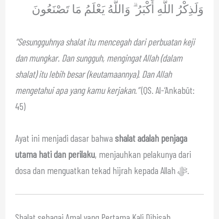
وَلَذِكْرُ اللَّهِ أَكْبَرُ ۗ وَاللَّهُ يَعْلَمُ مَا تَصْنَعُونَ
“Sesungguhnya shalat itu mencegah dari perbuatan keji
dan mungkar. Dan sungguh, mengingat Allah (dalam
shalat) itu lebih besar (keutamaannya). Dan Allah
mengetahui apa yang kamu kerjakan.”
(QS. Al-‘Ankabūt:
45)
Ayat ini menjadi dasar bahwa
shalat adalah penjaga
utama hati dan perilaku
, menjauhkan pelakunya dari
dosa dan menguatkan tekad hijrah kepada Allah ﷻ.
Shalat sebagai Amal yang Pertama Kali Dihisab