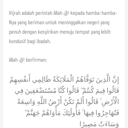
Hijrah adalah perintah Allah ﷻ kepada hamba-hamba-
Nya yang beriman untuk meninggalkan negeri yang
penuh dengan kesyirikan menuju tempat yang lebih
kondusif bagi ibadah.
Allah ﷻ berfirman:
إِنَّ الَّذِينَ تَوَفَّاهُمُ الْمَلَائِكَةُ ظَالِمِي أَنفُسِهِمْ
قَالُوا فِيمَ كُنتُمْ ۖ قَالُوا كُنَّا مُسْتَضْعَفِينَ فِي
الْأَرْضِ ۚ قَالُوا أَلَمْ تَكُنْ أَرْضُ اللَّهِ وَاسِعَةً
فَتُهَاجِرُوا فِيهَا ۚ فَأُولَٰئِكَ مَأْوَاهُمْ جَهَنَّمُ ۖ
وَسَاءَتْ مَصِيرًا