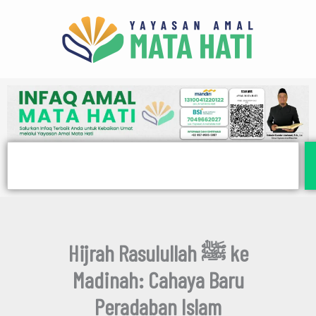
E
Lewati
m
ke
a
i
konten
l
Search
Hijrah Rasulullah ﷺ ke
Madinah: Cahaya Baru
Peradaban Islam