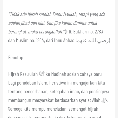
“Tidak ada hijrah setelah Fathu Makkah, tetapi yang ada
adalah jihad dan niat. Dan jika kalian diminta untuk
berangkat, maka berangkatlah.”
(HR. Bukhari no. 2783
dan Muslim no. 1864, dari Ibnu Abbas رضي الله عنهما)
Penutup
Hijrah Rasulullah ﷺ ke Madinah adalah cahaya baru
bagi peradaban Islam. Peristiwa ini mengajarkan kita
tentang pengorbanan, keteguhan iman, dan pentingnya
membangun masyarakat berdasarkan syariat Allah ﷻ.
Semoga kita mampu meneladani semangat hijrah
dengan selalu memperbaiki diri, keluarga, dan umat.