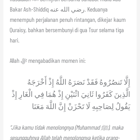
Bakar Ash-Shiddiq رضي الله عنه. Keduanya
menempuh perjalanan penuh rintangan, dikejar kaum
Quraisy, bahkan bersembunyi di gua Tsur selama tiga
hari.
Allah ﷻ mengabadikan momen ini:
إِلَّا تَنصُرُوهُ فَقَدْ نَصَرَهُ اللَّهُ إِذْ أَخْرَجَهُ
الَّذِينَ كَفَرُوا ثَانِيَ اثْنَيْنِ إِذْ هُمَا فِي الْغَارِ إِذْ
يَقُولُ لِصَاحِبِهِ لَا تَحْزَنْ إِنَّ اللَّهَ مَعَنَا
“Jika kamu tidak menolongnya (Muhammad ﷺ), maka
sesungguhnya Allah telah menolongnya ketika orang-