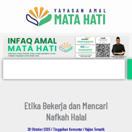
E
Lewati
m
ke
a
i
konten
l
Search
Etika Bekerja dan Mencari
Nafkah Halal
29 Oktober 2025
/
Tinggalkan Komentar
/
Kajian Tematik