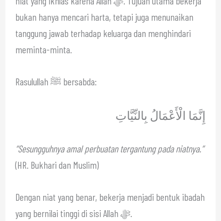
niat yang ikhlas karena Allah ﷻ. Tujuan utama bekerja
bukan hanya mencari harta, tetapi juga menunaikan
tanggung jawab terhadap keluarga dan menghindari
meminta-minta.
Rasulullah ﷺ bersabda:
إِنَّمَا الْأَعْمَالُ بِالنِّيَّاتِ
“Sesungguhnya amal perbuatan tergantung pada niatnya.”
(HR. Bukhari dan Muslim)
Dengan niat yang benar, bekerja menjadi bentuk ibadah
yang bernilai tinggi di sisi Allah ﷻ.