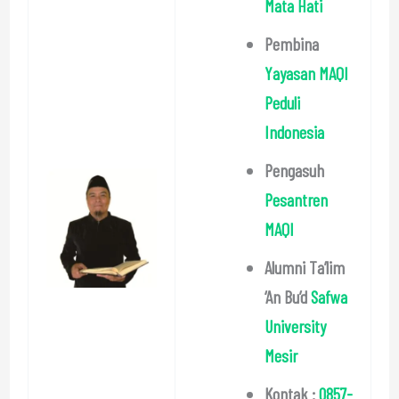
Mata Hati
Pembina
Yayasan MAQI
Peduli
Indonesia
Pengasuh
Pesantren
MAQI
Alumni Ta’lim
‘An Bu’d
Safwa
University
Mesir
Kontak :
0857-