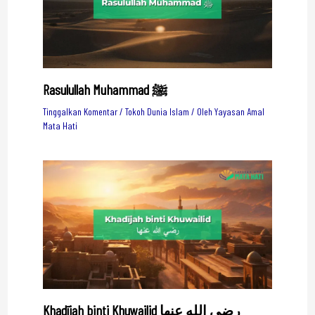
Rasulullah Muhammad ﷺ
Tinggalkan Komentar
/
Tokoh Dunia Islam
/ Oleh
Yayasan Amal
Mata Hati
Khadījah binti Khuwailid رضي الله عنها