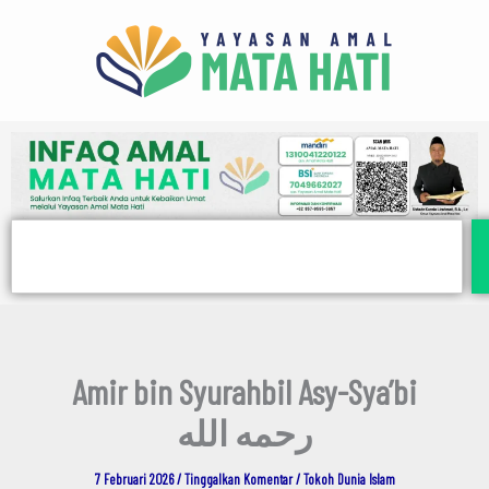
E
Lewati
m
ke
a
i
konten
l
Search
Amir bin Syurahbil Asy-Sya’bi
رحمه الله
7 Februari 2026
/
Tinggalkan Komentar
/
Tokoh Dunia Islam