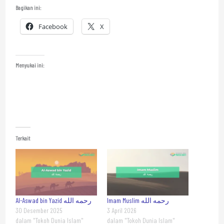
Bagikan ini:
Facebook
X
Menyukai ini:
Terkait
Imam Muslim رحمه الله
Al-Aswad bin Yazid رحمه الله
30 Desember 2025
3 April 2026
dalam "Tokoh Dunia Islam"
dalam "Tokoh Dunia Islam"