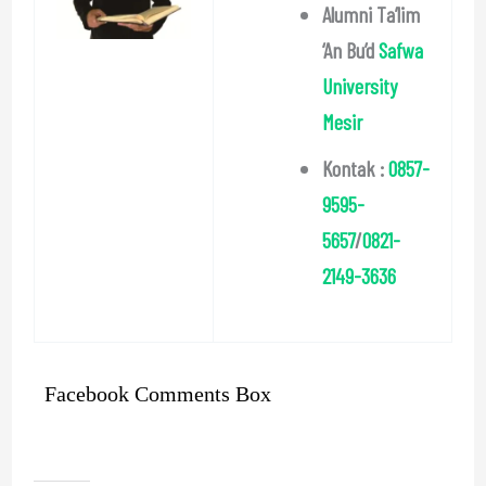
Alumni Ta’lim
‘An Bu’d
Safwa
University
Mesir
Kontak :
0857-
9595-
5657
/
0821-
2149-3636
Facebook Comments Box