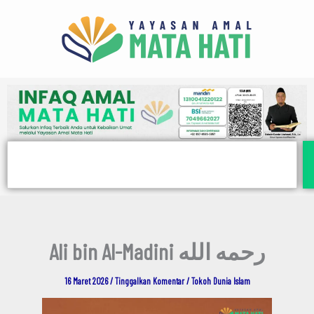
E
Lewati
m
ke
a
i
konten
l
Search
Ali bin Al-Madini رحمه الله
16 Maret 2026
/
Tinggalkan Komentar
/
Tokoh Dunia Islam