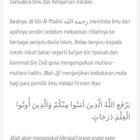
Samudera Ilmu dan Ketajaman Hafalan
Awalnya, Ali bin Al-Madini رحمه الله menimba ilmu dari
ayahnya sendiri sebelum meluaskan rihlahnya ke
berbagai penjuru dunia Islam. Beliau berguru kepada
tokoh-tokoh besar seperti Sufyan bin Uyainah dan
Hammad bin Zaid guna mengumpulkan mutiara-
mutiara hadits. Allah ﷻ menjanjikan kedudukan mulia
bagi para pemilik ilmu melalui firman-Nya:
يَرْفَعِ اللَّهُ الَّذِينَ آمَنُوا مِنْكُمْ وَالَّذِينَ أُوتُوا
الْعِلْمَ دَرَجَاتٍ
Allah akan mengangkat (derajat) orang-orang yang