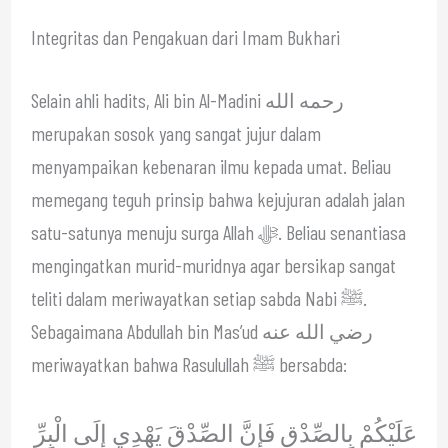
Integritas dan Pengakuan dari Imam Bukhari
Selain ahli hadits, Ali bin Al-Madini رحمه الله
merupakan sosok yang sangat jujur dalam
menyampaikan kebenaran ilmu kepada umat. Beliau
memegang teguh prinsip bahwa kejujuran adalah jalan
satu-satunya menuju surga Allah ﷻ. Beliau senantiasa
mengingatkan murid-muridnya agar bersikap sangat
teliti dalam meriwayatkan setiap sabda Nabi ﷺ.
Sebagaimana Abdullah bin Mas’ud رضي الله عنه
meriwayatkan bahwa Rasulullah ﷺ bersabda:
عَلَيْكُمْ بِالصِّدْقِ فَإِنَّ الصِّدْقَ يَهْدِي إِلَى الْبِرِّ