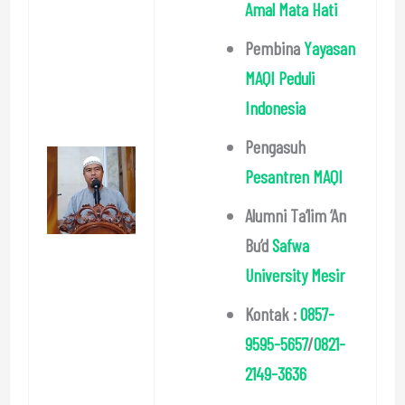
Amal Mata Hati
Pembina
Yayasan
MAQI Peduli
Indonesia
Pengasuh
Pesantren MAQI
Alumni Ta’lim ‘An
Bu’d
Safwa
University Mesir
Kontak :
0857-
9595-5657
/
0821-
2149-3636