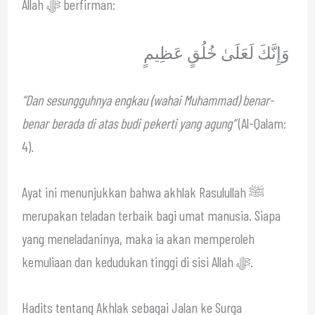
Allah ﷻ berfirman:
وَإِنَّكَ لَعَلَىٰ خُلُقٍ عَظِيمٍ
“Dan sesungguhnya engkau (wahai Muhammad) benar-
benar berada di atas budi pekerti yang agung”
(Al-Qalam:
4).
Ayat ini menunjukkan bahwa akhlak Rasulullah ﷺ
merupakan teladan terbaik bagi umat manusia. Siapa
yang meneladaninya, maka ia akan memperoleh
kemuliaan dan kedudukan tinggi di sisi Allah ﷻ.
Hadits tentang Akhlak sebagai Jalan ke Surga