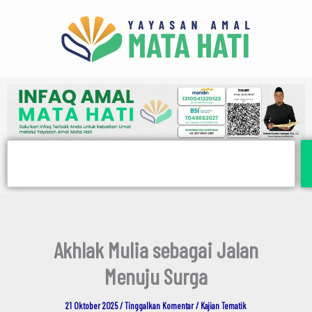
E
Lewati
m
ke
a
i
konten
l
Search
Akhlak Mulia sebagai Jalan
Menuju Surga
21 Oktober 2025
/
Tinggalkan Komentar
/
Kajian Tematik