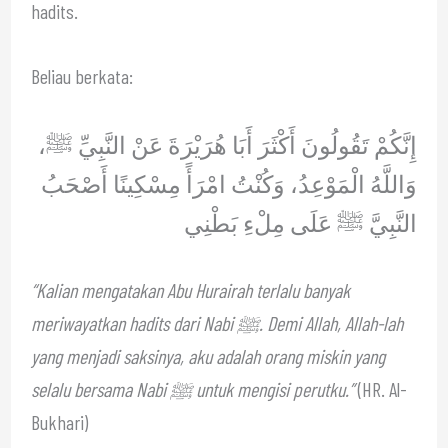
hadits.
Beliau berkata:
إِنَّكُمْ تَقُولُونَ أَكْثَرَ أَبَا هُرَيْرَةَ عَنْ النَّبِيِّ ﷺ،
وَاللَّهُ الْمَوْعِدُ، وَكُنْتُ امْرَأً مِسْكِينًا أَصْحَبُ
النَّبِيَّ ﷺ عَلَى مِلْءِ بَطْنِي
“Kalian mengatakan Abu Hurairah terlalu banyak
meriwayatkan hadits dari Nabi ﷺ. Demi Allah, Allah-lah
yang menjadi saksinya, aku adalah orang miskin yang
selalu bersama Nabi ﷺ untuk mengisi perutku.”
(HR. Al-
Bukhari)