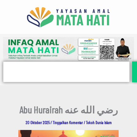
E
Lewati
m
ke
a
i
konten
l
Search
Abu Hurairah رضي الله عنه
20 Oktober 2025
/
Tinggalkan Komentar
/
Tokoh Dunia Islam