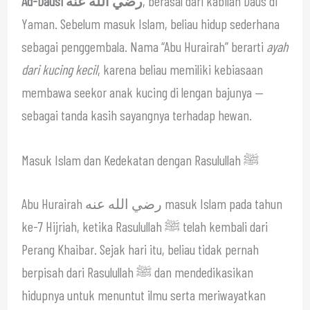
Ad-Dausi رضي الله عنه
, berasal dari kabilah Daus di
Yaman. Sebelum masuk Islam, beliau hidup sederhana
sebagai penggembala. Nama “Abu Hurairah” berarti
ayah
dari kucing kecil
, karena beliau memiliki kebiasaan
membawa seekor anak kucing di lengan bajunya —
sebagai tanda kasih sayangnya terhadap hewan.
Masuk Islam dan Kedekatan dengan Rasulullah ﷺ
Abu Hurairah رضي الله عنه masuk Islam pada tahun
ke-7 Hijriah, ketika Rasulullah ﷺ telah kembali dari
Perang Khaibar. Sejak hari itu, beliau tidak pernah
berpisah dari Rasulullah ﷺ dan mendedikasikan
hidupnya untuk menuntut ilmu serta meriwayatkan