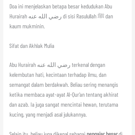
Doa ini menjelaskan betapa besar kedudukan Abu
Hurairah رضي الله عنه di sisi Rasulullah ﷺ dan
kaum mukminin.
Sifat dan Akhlak Mulia
Abu Hurairah رضي الله عنه terkenal dengan
kelembutan hati, kecintaan terhadap ilmu, dan
semangat dalam berdakwah. Beliau sering menangis
ketika membaca ayat-ayat Al-Qur’an tentang akhirat
dan azab. Ia juga sangat mencintai hewan, terutama
kucing, yang menjadi asal julukannya.
Selain itu, beliau juga dikenal sebagai
pengajar besar
di