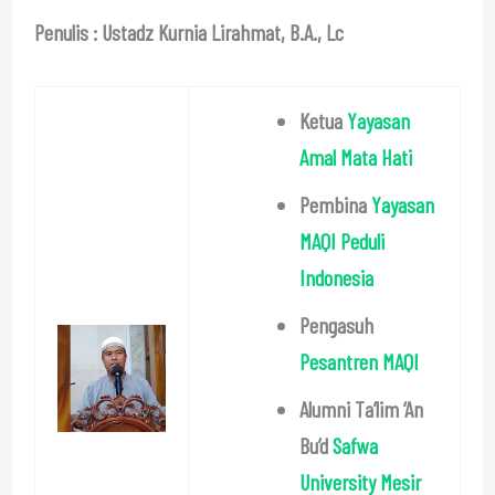
Penulis : Ustadz Kurnia Lirahmat, B.A., Lc
Ketua
Yayasan
Amal Mata Hati
Pembina
Yayasan
MAQI Peduli
Indonesia
Pengasuh
Pesantren MAQI
Alumni Ta’lim ‘An
Bu’d
Safwa
University Mesir