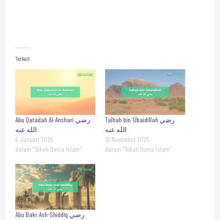
Terkait
Talhah bin ‘Ubaidillah رضي
Abu Qatadah Al-Anshari رضي
الله عنه
الله عنه
6 Januari 2026
13 November 2025
dalam "Tokoh Dunia Islam"
dalam "Tokoh Dunia Islam"
Abu Bakr Ash-Shiddīq رضي