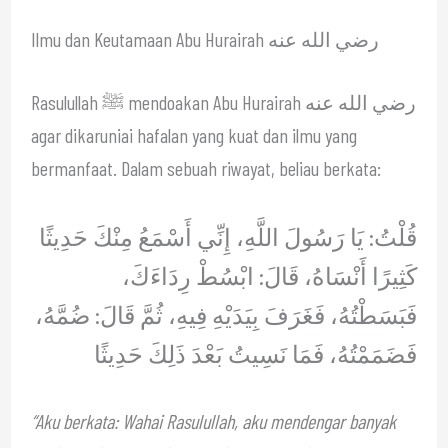
Ilmu dan Keutamaan Abu Hurairah رضي الله عنه
Rasulullah ﷺ mendoakan Abu Hurairah رضي الله عنه
agar dikaruniai hafalan yang kuat dan ilmu yang
bermanfaat. Dalam sebuah riwayat, beliau berkata:
قُلْتُ: يَا رَسُولَ اللَّهِ، إِنِّي أَسْمَعُ مِنْكَ حَدِيثًا
كَثِيرًا أَنْسَاهُ، قَالَ: ابْسُطْ رِدَاءَكَ،
فَبَسَطْتُهُ، فَغَرَفَ بِيَدَيْهِ فِيهِ، ثُمَّ قَالَ: ضُمَّهُ،
فَضَمَمْتُهُ، فَمَا نَسِيتُ بَعْدَ ذَلِكَ حَدِيثًا
“Aku berkata: Wahai Rasulullah, aku mendengar banyak