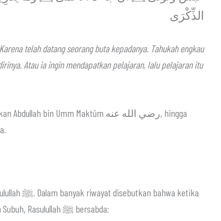
الذِّكْرَى
Karena telah datang seorang buta kepadanya. Tahukah engkau
inya. Atau ia ingin mendapatkan pelajaran, lalu pelajaran itu
a.
 bahwa ketika
Bilal رضي الله عنه mengumandangkan adzan Subuh, Rasulullah ﷺ bersabda: