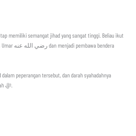
tap memiliki semangat jihad yang sangat tinggi. Beliau ikut
bawa bendera
id dalam peperangan tersebut, dan darah syahadahnya
menjadi bukti ketulusan pengabdian kepada Allah ﷻ.