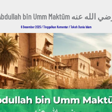
Abdullah bin Umm Maktūm  الله عنه
6 Desember 2025
/
Tinggalkan Komentar
/
Tokoh Dunia Islam