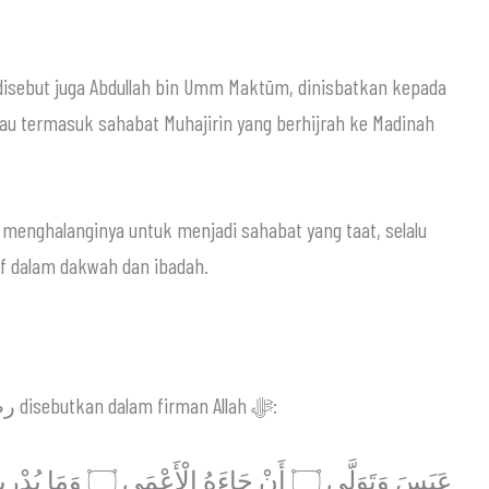
 disebut juga Abdullah bin Umm Maktūm, dinisbatkan kepada
eliau termasuk sahabat Muhajirin yang berhijrah ke Madinah
ak menghalanginya untuk menjadi sahabat yang taat, selalu
epada Allah ﷻ, serta aktif dalam dakwah dan ibadah.
Kisah Abdullah bin Umm Maktūm رضي الله عنه disebutkan dalam firman Allah ﷻ: