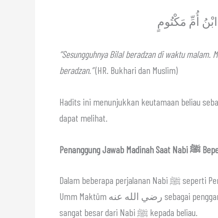
ابْنُ أُمِّ مَكْتُومٍ
“Sesungguhnya Bilal beradzan di waktu malam.
beradzan.”
(HR. Bukhari dan Muslim)
Hadits ini menunjukkan keutamaan beliau seb
dapat melihat.
Penanggung Jawab Madin
Dalam beberapa perjalanan Nabi ﷺ seperti Perang Badar dan Uhud, Rasulullah ﷺ menunjuk Abdullah bin
Umm Maktūm رضي الله عنه sebagai pengganti beliau di Madinah. Ini menunjukkan kepercayaan yang
sangat besar dari Nabi ﷺ kepada beliau.