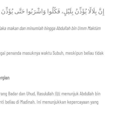
إِنَّ بِلَالًا يُؤَذِّنُ بِلَيْلٍ، فَكُلُوا وَاشْرَبُوا حَتَّى يُؤَذِّنَ 
 Maka makan dan minumlah hingga Abdullah bin Umm Maktūm
agai penanda masuknya waktu Subuh, meskipun beliau tidak
ah Saat Nabi ﷺ Bepergian