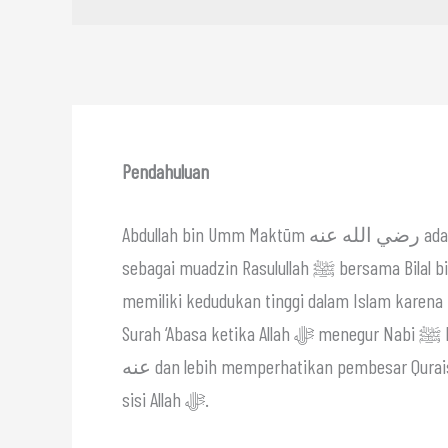
Pendahuluan
Abdullah bin Umm Maktūm رضي الله عنه adalah salah seorang sahabat Nabi ﷺ yang mulia, dikenal
sebagai muadzin Rasulullah ﷺ bersama Bilal bin Rabah رضي الله عنه. Beliau tuna netra, namun
memiliki kedudukan tinggi dalam Islam karena
Surah ‘Abasa ketika Allah ﷻ menegur Nabi ﷺ karena berpaling dari Abdullah bin Umm Maktūm رضي الله
عنه dan lebih memperhatikan pembesar Quraisy. Hal ini menunjukkan kemuliaan dan kehormatannya di
sisi Allah ﷻ.