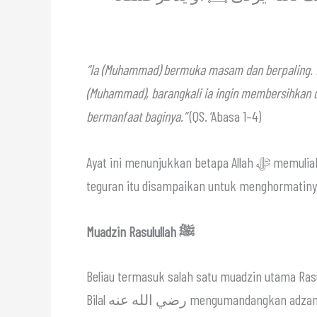
“Ia (Muhammad) bermuka masam dan berpaling. 
(Muhammad), barangkali ia ingin membersihkan dir
bermanfaat baginya.”
(QS. ‘Abasa 1–4)
Ayat ini menunjukkan betapa Allah ﷻ memuliakan Abdullah bin Umm Maktūm رضي الله عنه, hingga
teguran itu disampaikan untuk menghormatiny
Muadzin Rasulullah ﷺ
Beliau termasuk salah satu muadzin utama Rasulullah ﷺ. Dalam banyak riwayat disebutkan