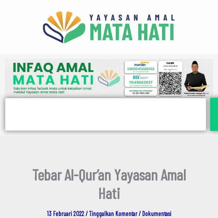
E
Lewati
m
ke
a
i
konten
l
Search
Tebar Al-Qur’an Yayasan Amal
Hati
13 Februari 2022
/
Tinggalkan Komentar
/
Dokumentasi