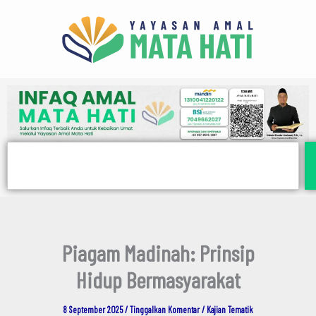
E
Lewati
m
ke
a
i
konten
l
Search
Piagam Madinah: Prinsip
Hidup Bermasyarakat
8 September 2025
/
Tinggalkan Komentar
/
Kajian Tematik