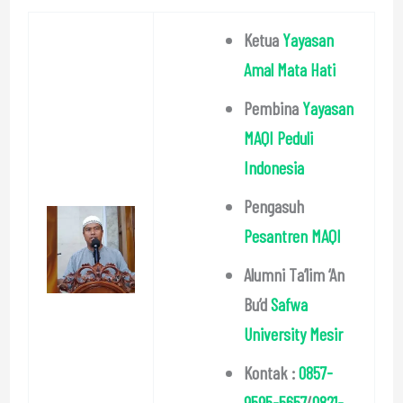
Ketua
Yayasan
Amal Mata Hati
Pembina
Yayasan
MAQI Peduli
Indonesia
Pengasuh
Pesantren MAQI
Alumni Ta’lim ‘An
Bu’d
Safwa
University Mesir
Kontak :
0857-
9595-5657
/
0821-