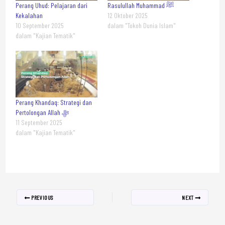
Perang Uhud: Pelajaran dari
Rasulullah Muhammad ﷺ
Kekalahan
12 Oktober 2025
10 September 2025
dalam "Tokoh Dunia Islam"
dalam "Kajian Tematik"
Perang Khandaq: Strategi dan
Pertolongan Allah ﷻ
11 September 2025
dalam "Kajian Tematik"
PREVIOUS
NEXT