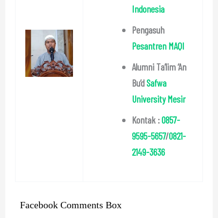
Indonesia
Pengasuh
Pesantren MAQI
Alumni Ta’lim ‘An
Bu’d
Safwa
University Mesir
Kontak :
0857-
9595-5657
/
0821-
2149-3636
Facebook Comments Box