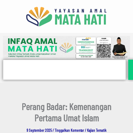
E
Lewati
m
ke
a
i
konten
l
Search
Perang Badar: Kemenangan
Pertama Umat Islam
9 September 2025
/
Tinggalkan Komentar
/
Kajian Tematik