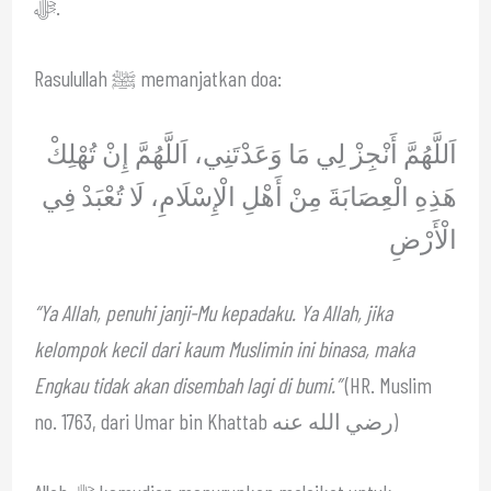
ﷻ.
Rasulullah ﷺ memanjatkan doa:
اَللَّهُمَّ أَنْجِزْ لِي مَا وَعَدْتَنِي، اَللَّهُمَّ إِنْ تُهْلِكْ
هَذِهِ الْعِصَابَةَ مِنْ أَهْلِ الْإِسْلَامِ، لَا تُعْبَدْ فِي
الْأَرْضِ
“Ya Allah, penuhi janji-Mu kepadaku. Ya Allah, jika
kelompok kecil dari kaum Muslimin ini binasa, maka
Engkau tidak akan disembah lagi di bumi.”
(HR. Muslim
no. 1763, dari Umar bin Khattab رضي الله عنه)