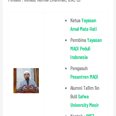
Ketua
Yayasan
Amal Mata Hati
Pembina
Yayasan
MAQI Peduli
Indonesia
Pengasuh
Pesantren MAQI
Alumni Ta’lim ‘An
Bu’d
Safwa
University Mesir
Kontak :
0857-