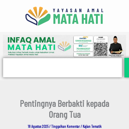
E
Lewati
m
ke
a
i
konten
l
Search
Pentingnya Berbakti kepada
Orang Tua
18 Agustus 2025
/
Tinggalkan Komentar
/
Kajian Tematik