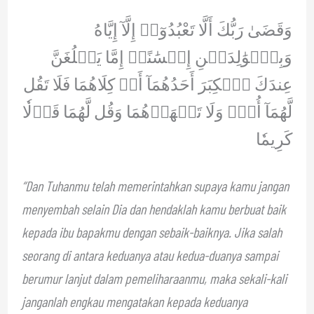
وَقَضَىٰ رَبُّكَ أَلَّا تَعْبُدُوٓا۟ إِلَّآ إِيَّاهُ
وَبِٱلۡوَٰلِدَيۡنِ إِحۡسَٰنًاۚ إِمَّا يَبۡلُغَنَّ
عِندَكَ ٱلۡكِبَرَ أَحَدُهُمَآ أَوۡ كِلَاهُمَا فَلَا تَقُل
لَّهُمَآ أُفّٖ وَلَا تَنۡهَرۡهُمَا وَقُل لَّهُمَا قَوۡلٗا
كَرِيمٗا
“Dan Tuhanmu telah memerintahkan supaya kamu jangan
menyembah selain Dia dan hendaklah kamu berbuat baik
kepada ibu bapakmu dengan sebaik-baiknya. Jika salah
seorang di antara keduanya atau kedua-duanya sampai
berumur lanjut dalam pemeliharaanmu, maka sekali-kali
janganlah engkau mengatakan kepada keduanya