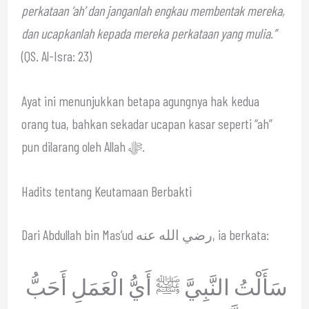
perkataan ‘ah’ dan janganlah engkau membentak mereka,
dan ucapkanlah kepada mereka perkataan yang mulia.”
(QS. Al-Isra: 23)
Ayat ini menunjukkan betapa agungnya hak kedua
orang tua, bahkan sekadar ucapan kasar seperti “ah”
pun dilarang oleh Allah ﷻ.
Hadits tentang Keutamaan Berbakti
Dari Abdullah bin Mas’ud رضي الله عنه, ia berkata:
سَأَلْتُ النَّبِيَّ ﷺ أَيُّ الْعَمَلِ أَحَبُّ