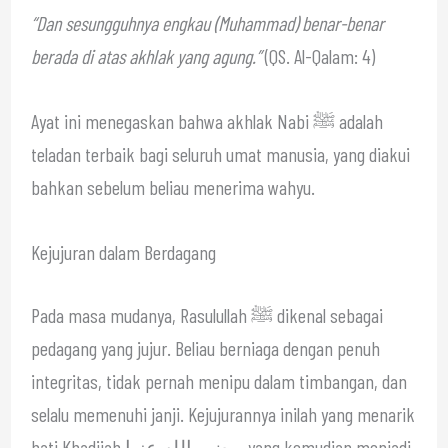
“Dan sesungguhnya engkau (Muhammad) benar-benar
berada di atas akhlak yang agung.”
(QS. Al-Qalam: 4)
Ayat ini menegaskan bahwa akhlak Nabi ﷺ adalah
teladan terbaik bagi seluruh umat manusia, yang diakui
bahkan sebelum beliau menerima wahyu.
Kejujuran dalam Berdagang
Pada masa mudanya, Rasulullah ﷺ dikenal sebagai
pedagang yang jujur. Beliau berniaga dengan penuh
integritas, tidak pernah menipu dalam timbangan, dan
selalu memenuhi janji. Kejujurannya inilah yang menarik
hati Khadijah رضي الله عنها, yang kemudian menjadi