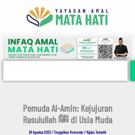
E
Lewati
m
ke
a
i
konten
l
Search
Pemuda Al-Amin: Kejujuran
Rasulullah ﷺ di Usia Muda
29 Agustus 2025
/
Tinggalkan Komentar
/
Kajian Tematik