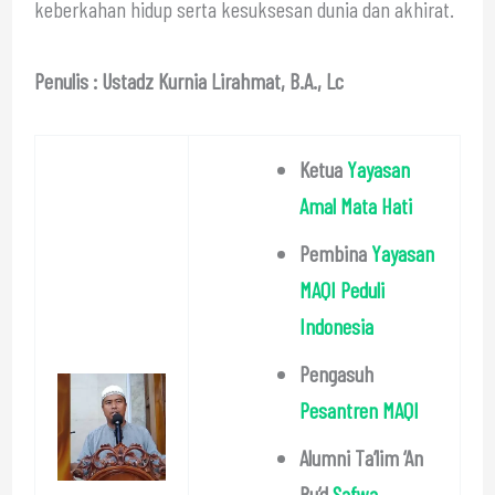
keberkahan hidup serta kesuksesan dunia dan akhirat.
Penulis : Ustadz Kurnia Lirahmat, B.A., Lc
Ketua
Yayasan
Amal Mata Hati
Pembina
Yayasan
MAQI Peduli
Indonesia
Pengasuh
Pesantren MAQI
Alumni Ta’lim ‘An
Bu’d
Safwa