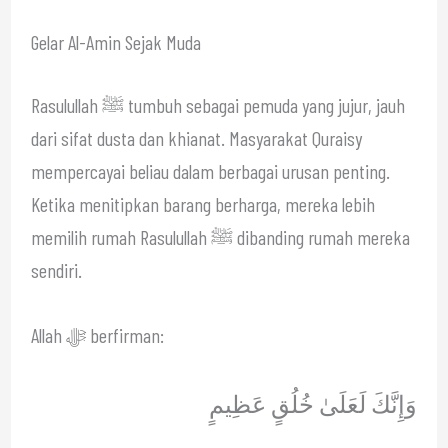
Gelar Al-Amin Sejak Muda
Rasulullah ﷺ tumbuh sebagai pemuda yang jujur, jauh
dari sifat dusta dan khianat. Masyarakat Quraisy
mempercayai beliau dalam berbagai urusan penting.
Ketika menitipkan barang berharga, mereka lebih
memilih rumah Rasulullah ﷺ dibanding rumah mereka
sendiri.
Allah ﷻ berfirman:
وَإِنَّكَ لَعَلَىٰ خُلُقٍ عَظِيمٍ