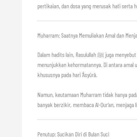
pertikaian, dan dosa yang merusak hati serta
Muharram: Saatnya Memuliakan Amal dan Menja
Dalam hadits lain, Rasulullah ﷺ juga menyebut Muharram sebagai “Syahrullah” (bulan Allah), yang
menunjukkan kehormatannya. Di antara amal ut
khususnya pada hari ‘Āsyūrā.
Namun, keutamaan Muharram tidak hanya pada 
banyak berzikir, membaca Al-Qur’an, menjaga 
Penutup: Sucikan Diri di Bulan Suci