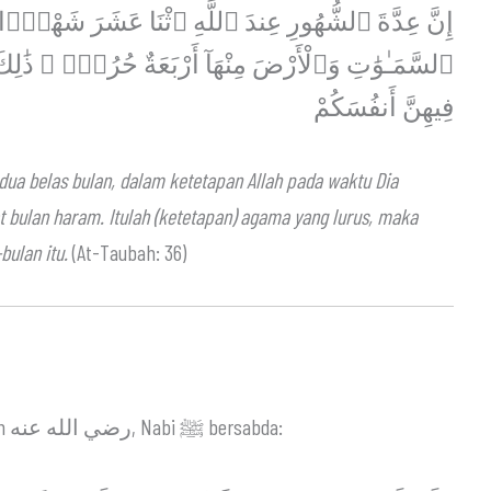
إِنَّ عِدَّةَ ٱلشُّهُورِ عِندَ ٱللَّهِ ٱثْنَا عَشَرَ شَهْرًۭا ف
ٱلسَّمَـٰوَٰتِ وَٱلْأَرْضَ مِنْهَآ أَرْبَعَةٌ حُرُمٌۭ ۚ ذَٰلِك
فِيهِنَّ أَنفُسَكُمْ
 dua belas bulan, dalam ketetapan Allah pada waktu Dia
 bulan haram. Itulah (ketetapan) agama yang lurus, maka
ulan itu.
(At-Taubah: 36)
Dalam hadits yang diriwayatkan oleh Abu Bakrah رضي الله عنه, Nabi ﷺ bersabda: