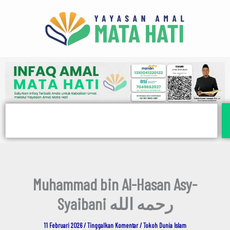
E
Lewati
m
ke
a
i
konten
l
Search
Muhammad bin Al-Hasan Asy-
Syaibani رحمه الله
11 Februari 2026
/
Tinggalkan Komentar
/
Tokoh Dunia Islam