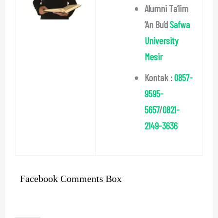
Alumni Ta’lim
‘An Bu’d
Safwa
University
Mesir
Kontak :
0857-
9595-
5657
/
0821-
2149-3636
Facebook Comments Box