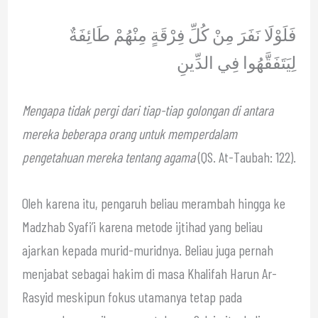
فَلَوْلَا نَفَرَ مِنْ كُلِّ فِرْقَةٍ مِنْهُمْ طَائِفَةٌ
لِيَتَفَقَّهُوا فِي الدِّينِ
Mengapa tidak pergi dari tiap-tiap golongan di antara
mereka beberapa orang untuk memperdalam
pengetahuan mereka tentang agama
(QS. At-Taubah: 122).
Oleh karena itu, pengaruh beliau merambah hingga ke
Madzhab Syafi’i karena metode ijtihad yang beliau
ajarkan kepada murid-muridnya. Beliau juga pernah
menjabat sebagai hakim di masa Khalifah Harun Ar-
Rasyid meskipun fokus utamanya tetap pada