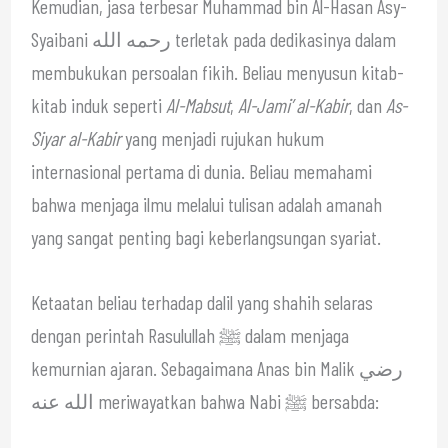
Kemudian, jasa terbesar Muhammad bin Al-Hasan Asy-
Syaibani رحمه الله terletak pada dedikasinya dalam
membukukan persoalan fikih. Beliau menyusun kitab-
kitab induk seperti
Al-Mabsut
,
Al-Jami’ al-Kabir
, dan
As-
Siyar al-Kabir
yang menjadi rujukan hukum
internasional pertama di dunia. Beliau memahami
bahwa menjaga ilmu melalui tulisan adalah amanah
yang sangat penting bagi keberlangsungan syariat.
Ketaatan beliau terhadap dalil yang shahih selaras
dengan perintah Rasulullah ﷺ dalam menjaga
kemurnian ajaran. Sebagaimana Anas bin Malik رضي
الله عنه meriwayatkan bahwa Nabi ﷺ bersabda: