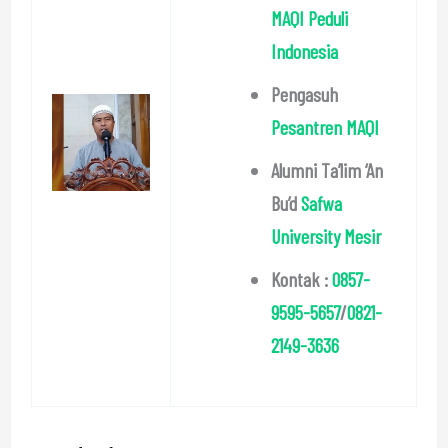
MAQI Peduli
Indonesia
Pengasuh
Pesantren MAQI
Alumni Ta’lim ‘An
Bu’d
Safwa
University Mesir
Kontak :
0857-
9595-5657
/
0821-
2149-3636