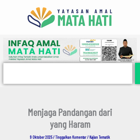
E
Lewati
m
ke
a
i
konten
l
Search
Menjaga Pandangan dari
yang Haram
9 Oktober 2025
/
Tinggalkan Komentar
/
Kajian Tematik