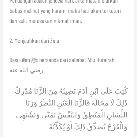
Pandangan adalah jendela hati. Jika mata dibiarkan
bebas melihat yang haram, maka hati akan terkotori
dan sulit merasakan nikmat iman.
2. Menjauhkan dari Zina
Rasulullah ﷺ bersabda dari sahabat Abu Hurairah
رضي الله عنه:
كُتِبَ عَلَى ابْنِ آدَمَ نَصِيبُهُ مِنَ الزِّنَا مُدْرِكٌ
ذَلِكَ لَا مَحَالَةَ فَالزِّنَا الْعَيْنِ النَّظَرُ وَزِنَا
اللِّسَانِ الْمَنْطِقُ وَالنَّفْسُ تَمَنَّى وَتَشْتَهِي
وَالْفَرْجُ يُصَدِّقُ ذَلِكَ أَوْ يُكَذِّبُهُ