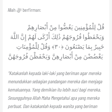
Allah ﷻ berfirman:
قُلْ لِلْمُؤْمِنِينَ يَغُضُّوا مِنْ أَبْصَارِهِمْ
وَيَحْفَظُوا فُرُوجَهُمْ ذَٰلِكَ أَزْكَى لَهُمْ إِنَّ اللَّهَ
خَبِيرٌ بِمَا يَصْنَعُونَ ﴿٣٠﴾ وَقُلْ لِلْمُؤْمِنَاتِ
يَغْضُضْنَ مِنْ أَبْصَارِهِنَّ وَيَحْفَظْنَ فُرُوجَهُنَّ
“Katakanlah kepada laki-laki yang beriman agar mereka
menundukkan sebagian pandangan mereka dan menjaga
kemaluannya. Yang demikian itu lebih suci bagi mereka.
Sesungguhnya Allah Maha Mengetahui apa yang mereka
perbuat. Dan katakanlah kepada wanita yang beriman